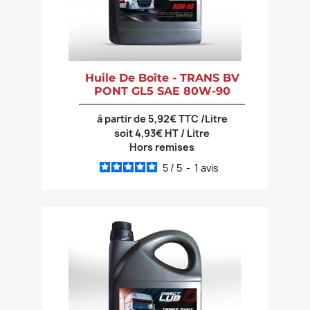
Huile De Boîte - TRANS BV
PONT GL5 SAE 80W-90
à partir de 5,92€ TTC /Litre
soit 4,93€ HT / Litre
Hors remises
5
/
5
-
1
avis