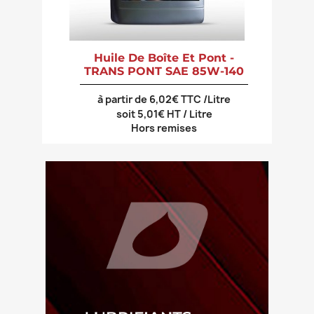
Huile De Boîte Et Pont -
TRANS PONT SAE 85W-140
à partir de 6,02€ TTC /Litre
soit 5,01€ HT / Litre
Hors remises