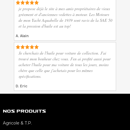
je propose déjà le site à mes amis propriétaires de vieux
gréement et d'anciennes vedettes à moteur. Les Moteurs
de mon Yacht Aquabelle de 1939 sont ravis de la SAE 50
et la pression d'huile est au top!
A. Alain
Je cherchais de l'huile pour voiture de collection. J'ai
trouvé mon bonheur chez vous. J'en ai profité aussi pour
acheter l'huile pour ma voiture de tous les jours, moins
chère que celle que j'achetais pour les mêmes
spécifications.
D. Eric
Nos Produits
Agricole & T.P.