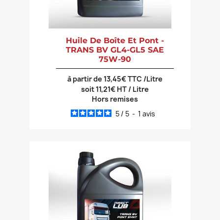
Huile De Boîte Et Pont -
TRANS BV GL4-GL5 SAE
75W-90
à partir de 13,45€ TTC /Litre
soit 11,21€ HT / Litre
Hors remises
5
/
5
-
1
avis