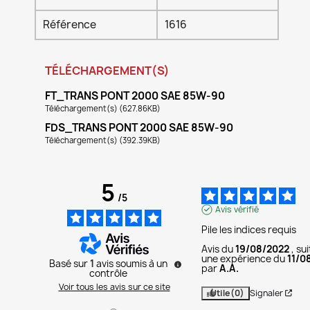
Référence
1616
TÉLÉCHARGEMENT(S)
FT_TRANS PONT 2000 SAE 85W-90
Téléchargement(s) (627.86KB)
FDS_TRANS PONT 2000 SAE 85W-90
Téléchargement(s) (392.39KB)
5
/
5
Avis vérifié
Pile les indices requis
Avis du
19/08/2022
, su
une expérience du
11/0
Basé sur
1
avis soumis à un
par
A.A.
contrôle
Voir tous les avis sur ce site
Utile
(0)
Signaler