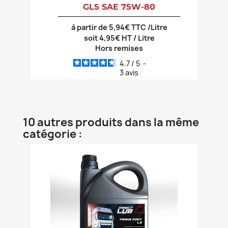
GL5 SAE 75W-80
à partir de 5,94€ TTC /Litre
soit 4,95€ HT / Litre
Hors remises
4.7
/
5
-
3
avis
10 autres produits dans la même
catégorie :