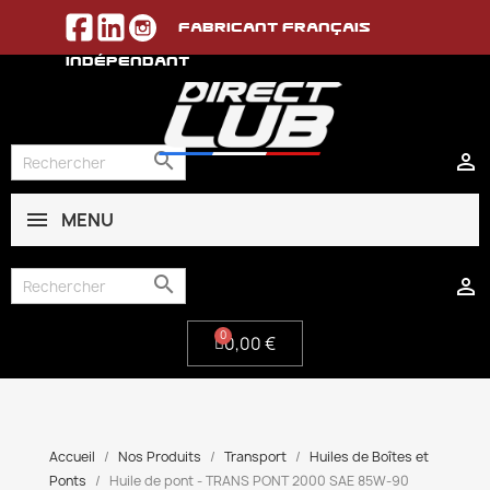
Fabricant français
indépendant


MENU
0,00 €


0,00 €
Accueil
Nos Produits
Transport
Huiles de Boîtes et
Ponts
Huile de pont - TRANS PONT 2000 SAE 85W-90