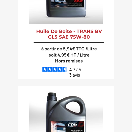
Huile De Boîte - TRANS BV
GL5 SAE 75W-80
à partir de 5,94€ TTC /Litre
soit 4,95€ HT / Litre
Hors remises
4.7
/
5
-
3
avis