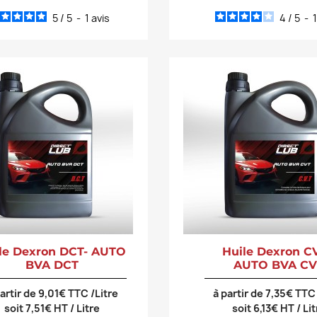
5
/
5
-
1
avis
4
/
5
-
le Dexron DCT- AUTO
Huile Dexron CV
BVA DCT
AUTO BVA CV
partir de 9,01€ TTC /Litre
à partir de 7,35€ TTC 
soit 7,51€ HT / Litre
soit 6,13€ HT / Li