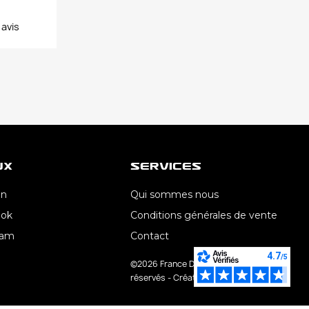
1
avis
ux
Services
In
Qui sommes nous
ook
Conditions générales de vente
ram
Contact
©2026 France Direct Lub - Tous droits
réservés - Création AroConseil