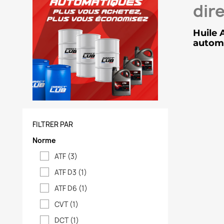
dir
Huile 
automa
FILTRER PAR
Norme
ATF
(3)
ATF D3
(1)
ATF D6
(1)
CVT
(1)
DCT
(1)