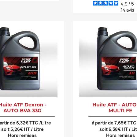
4.9
/
5
14
avis
Huile ATF Dexron -
Huile ATF - AUT
AUTO BVA 33G
MULTI FE
artir de 6,32€ TTC /Litre
à partir de 7,65€ TTC
soit 5,26€ HT / Litre
soit 6,38€ HT / Li
Hors remises
Hors remises