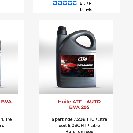
-
4.7
/
5
-
13
avis
O BVA
Huile ATF - AUTO
BVA 295
 /Litre
à partir de 7,23€ TTC /Litre
tre
soit 6,03€ HT / Litre
Hors remises