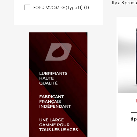
Il y a 8 produ
FORD M2C33-G (Type G)
(1)
à p