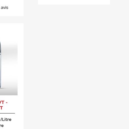
1
avis
T -
T
/Litre
tre