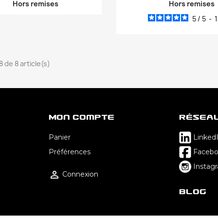
Hors remises
Hors remises
5
/
5
-
8 de 8 article(s)
Mon Compte
Résea
Panier
Linked
Préférences
Faceb
Instag

Connexion
Blog