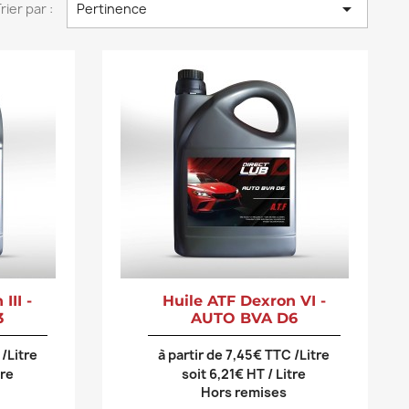

rier par :
Pertinence
III -
Huile ATF Dexron VI -
3
AUTO BVA D6
 /Litre
à partir de 7,45€ TTC /Litre
tre
soit 6,21€ HT / Litre
Hors remises