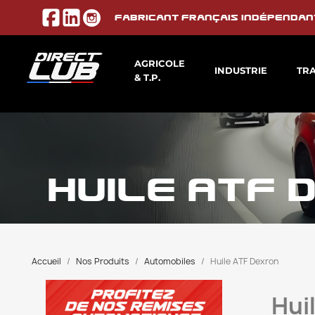
Fabricant français indépendan
AGRICOLE
INDUSTRIE
TR
& T.P.
HUILE ATF 
Accueil
Nos Produits
Automobiles
Huile ATF Dexron
Hui