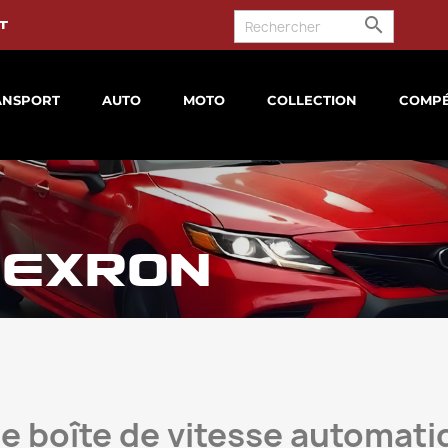

t
ANSPORT
AUTO
MOTO
COLLECTION
COMPÉ
DEXRON
le boîte de vitesse automat