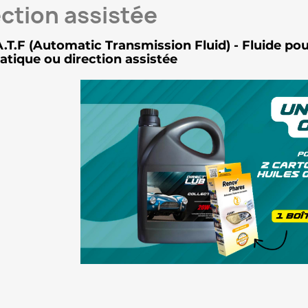
ection assistée
A.T.F (Automatic Transmission Fluid) - Fluide po
tique ou direction assistée