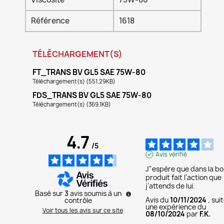
Référence
1618
TÉLÉCHARGEMENT(S)
FT_TRANS BV GL5 SAE 75W-80
Téléchargement(s) (551.29KB)
FDS_TRANS BV GL5 SAE 75W-80
Téléchargement(s) (369.1KB)
4.7
/
5
Avis vérifié
J"espère que dans la boi
produit fait l'action que 
j'attends de lui.
Basé sur
3
avis soumis à un
Avis du
10/11/2024
, sui
contrôle
une expérience du
Voir tous les avis sur ce site
08/10/2024
par
F.K.