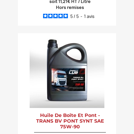
soit 11,21€ HT / Litre
Hors remises
5
/
5
-
1
avis
Huile De Boîte Et Pont -
TRANS BV PONT SYNT SAE
75W-90