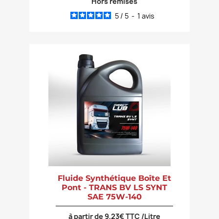
Hors remises
5
/
5
-
1
avis
Fluide Synthétique Boîte Et
Pont - TRANS BV LS SYNT
SAE 75W-140
à partir de 9,23€ TTC /Litre