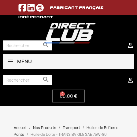
Fabricant français
indépendant


MENU
0,00 €


0,00 €
Accueil
Nos Produits
Transport
Huiles de Boîtes et
Ponts
Huile de boîte - TRANS BV GL5 SAE 75W-80