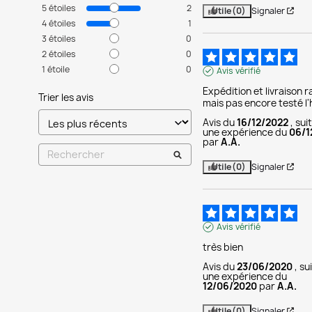
5
étoiles
2
Utile
(0)
Signaler
4
étoiles
1
3
étoiles
0
2
étoiles
0
1
étoile
0
Avis vérifié
Expédition et livraison r
Trier les avis
mais pas encore testé l'h
Avis du
16/12/2022
, sui
une expérience du
06/1
par
A.A.
Utile
(0)
Signaler
Avis vérifié
très bien
Avis du
23/06/2020
, su
une expérience du
12/06/2020
par
A.A.
Utile
(0)
Signaler