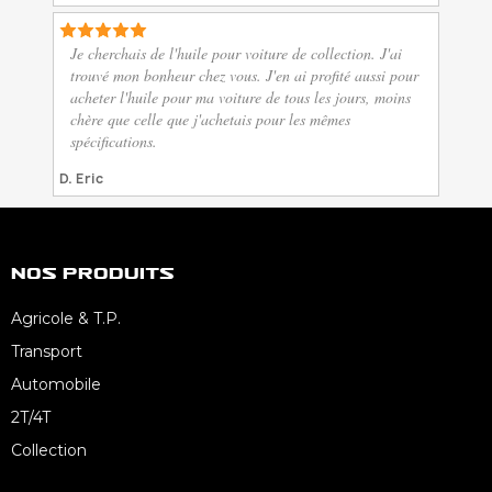
Je cherchais de l'huile pour voiture de collection. J'ai
trouvé mon bonheur chez vous. J'en ai profité aussi pour
acheter l'huile pour ma voiture de tous les jours, moins
chère que celle que j'achetais pour les mêmes
spécifications.
D. Eric
Nos Produits
Agricole & T.P.
Transport
Automobile
2T/4T
Collection