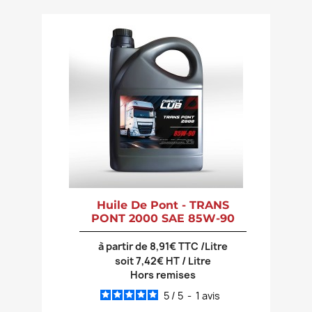
Huile De Pont - TRANS
PONT 2000 SAE 85W-90
à partir de 8,91€ TTC /Litre
soit 7,42€ HT / Litre
Hors remises
5
/
5
-
1
avis