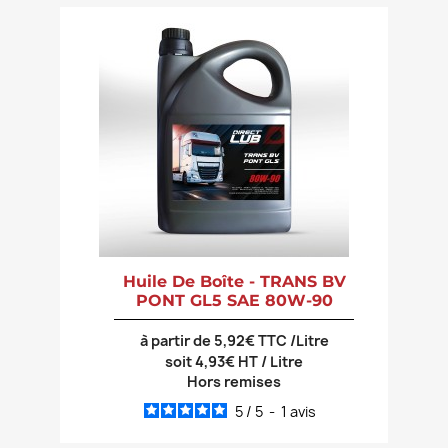
Huile De Boîte - TRANS BV
PONT GL5 SAE 80W-90
à partir de 5,92€ TTC /Litre
soit 4,93€ HT / Litre
Hors remises
5
/
5
-
1
avis