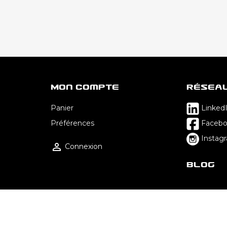
Mon Compte
Résea
Panier
Linked
Préférences
Faceb
Instag

Connexion
Blog