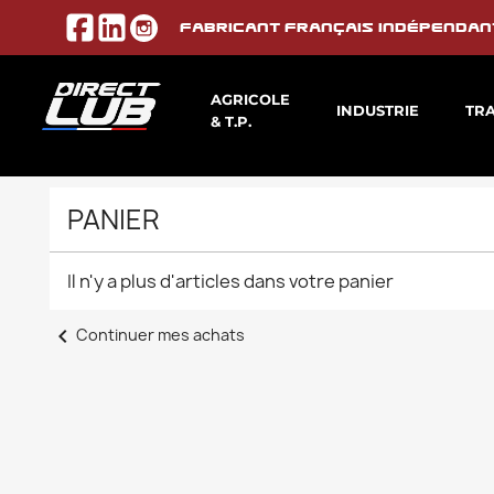
Fabricant français indépendan
AGRICOLE
INDUSTRIE
TR
& T.P.
PANIER
Il n'y a plus d'articles dans votre panier
chevron_left
Continuer mes achats