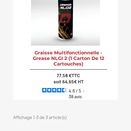
Graisse Multifonctionnelle -
Grease NLGI 2 (1 Carton De 12
Cartouches)
77,58 €TTC
soit 64,65€ HT
4.6
/
5
-
38
avis
Affichage 1-3 de 3 article(s)