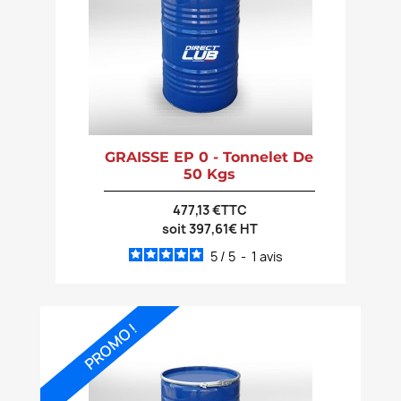
GRAISSE EP 0 - Tonnelet De
50 Kgs
477,13 €TTC
soit 397,61€ HT
5
/
5
-
1
avis
PROMO !