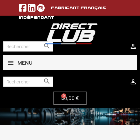
Fabricant français
indépendant


MENU
0,00 €


0,00 €