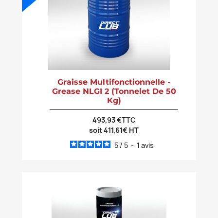
Graisse Multifonctionnelle -
Grease NLGI 2 (tonnelet De 50
Kg)
493,93 €TTC
soit 411,61€ HT
5
/
5
-
1
avis