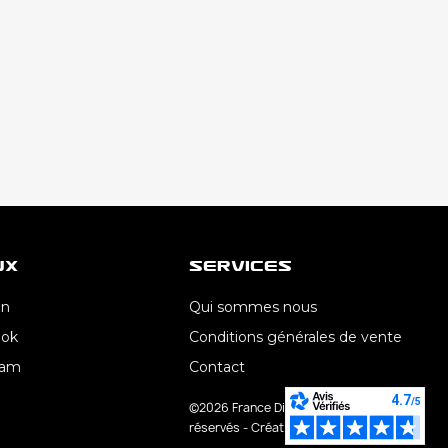
ux
Services
In
Qui sommes nous
ook
Conditions générales de vente
ram
Contact
©2026 France Direct Lub - Tous droits
réservés - Création AroConseil