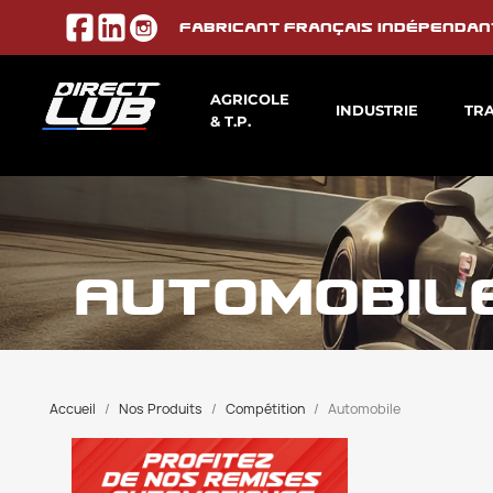
Fabricant français indépendan
AGRICOLE
INDUSTRIE
TR
& T.P.
AUTOMOBIL
Accueil
Nos Produits
Compétition
Automobile