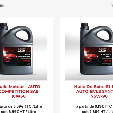
its.
T
uile Moteur - AUTO
Huile De Boîte Et 
COMPETITION SAE
AUTO BVLS SYNT
10W50
75W-90
artir de 8,39€ TTC /Litre
à partir de 9,19€ TTC 
soit 6,99€ HT / Litre
soit 7,66€ HT / Li