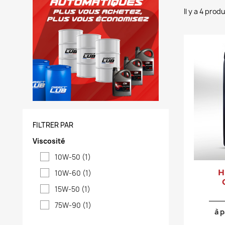
Il y a 4 produ
FILTRER PAR
Viscosité
10W-50
(1)
H
10W-60
(1)
15W-50
(1)
75W-90
(1)
à p