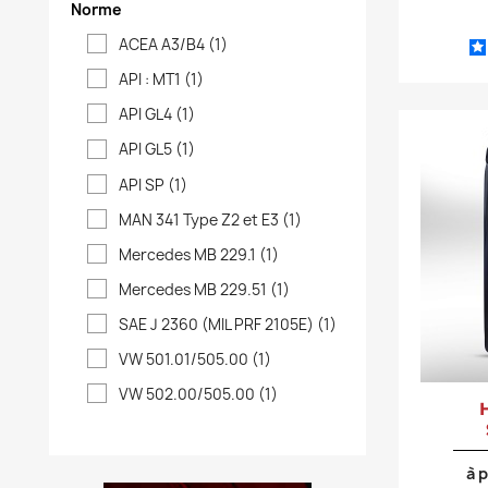
Norme
ACEA A3/B4
(1)
API : MT1
(1)
API GL4
(1)
API GL5
(1)
API SP
(1)
MAN 341 Type Z2 et E3
(1)
Mercedes MB 229.1
(1)
Mercedes MB 229.51
(1)
SAE J 2360 (MIL PRF 2105E)
(1)
VW 501.01/505.00
(1)
VW 502.00/505.00
(1)
à 