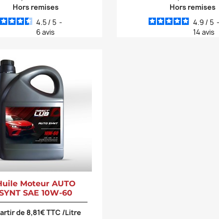
Hors remises
Hors remises
4.5
/
5
-
4.9
/
5
6
avis
14
avis
Huile Moteur AUTO
SYNT SAE 10W-60
partir de 8,81€ TTC /Litre