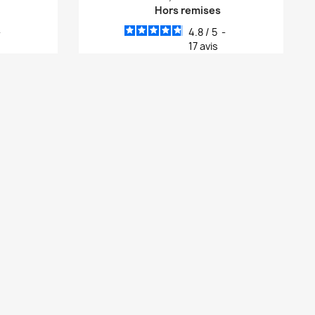
Hors remises
-
4.8
/
5
-
17
avis