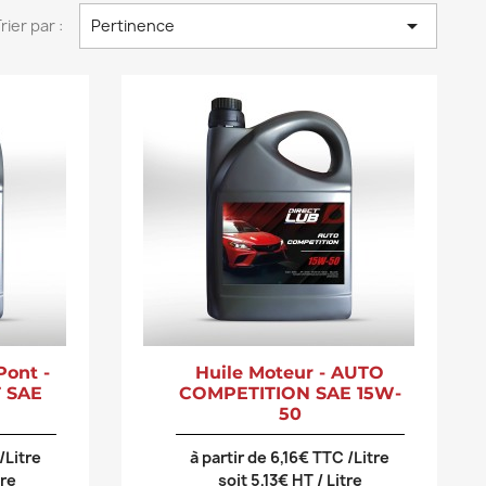

rier par :
Pertinence
Pont -
Huile Moteur - AUTO
 SAE
COMPETITION SAE 15W-
50
/Litre
à partir de 6,16€ TTC /Litre
tre
soit 5,13€ HT / Litre