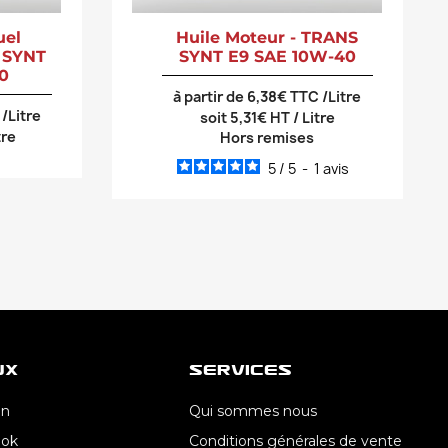
uel
Huile Moteur - TRANS
 SYNT
SYNT E9 SAE 10W-40
0
à partir de 6,38€ TTC /Litre
 /Litre
soit 5,31€ HT / Litre
tre
Hors remises
5
/
5
-
1
avis
ux
Services
In
Qui sommes nous
ook
Conditions générales de vente