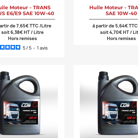
uile Moteur - TRANS
Huile Moteur - TR
US E6/E9 SAE 10W-40
SAE 10W-40
artir de 7,65€ TTC /Litre
à partir de 5,64€ TTC
soit 6,38€ HT / Litre
soit 4,70€ HT / Li
Hors remises
Hors remises
5
/
5
-
1
avis