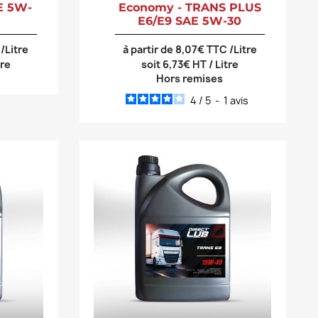
E 5W-
Economy - TRANS PLUS
E6/E9 SAE 5W-30
/Litre
à partir de 8,07€ TTC /Litre
tre
soit 6,73€ HT / Litre
Hors remises
4
/
5
-
1
avis