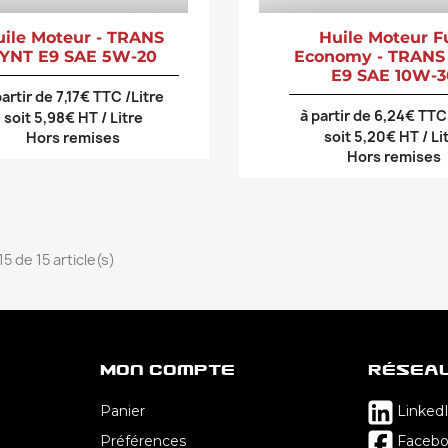
uile Moteur - TRANS
Huile Moteur F
YNT E9 SAE 5W-20
Economy - TRANS
E9 SAE 10W-3
partir de 7,17€ TTC /Litre
à partir de 6,24€ TTC
soit 5,98€ HT / Litre
soit 5,20€ HT / Li
Hors remises
Hors remises
15 de 15 article(s)
Mon Compte
Résea
Panier
Linked
Préférences
Faceb