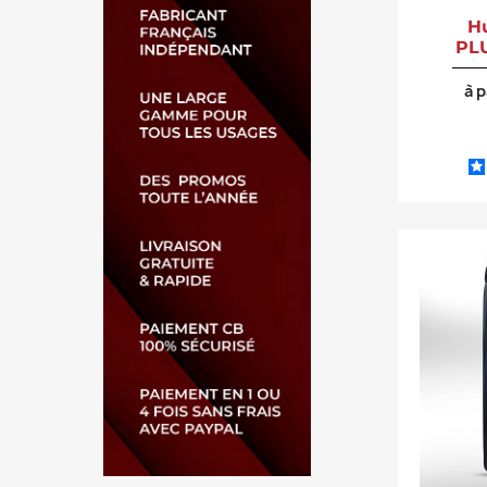
H
PL
à p