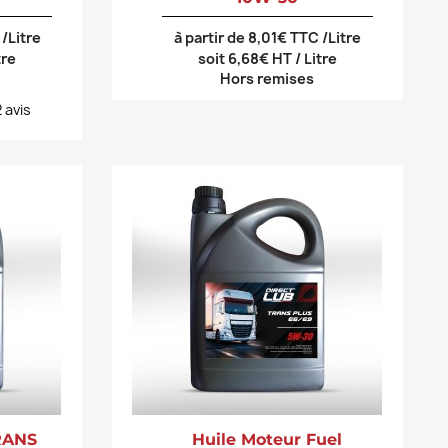
 /Litre
à partir de 8,01€ TTC /Litre
tre
soit 6,68€ HT / Litre
Hors remises
2
avis
TRANS
Huile Moteur Fuel