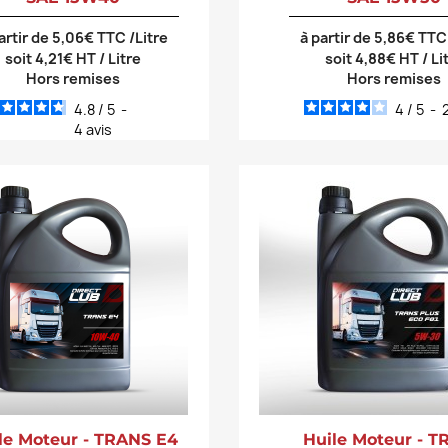
artir de 5,06€ TTC /Litre
à partir de 5,86€ TTC
soit 4,21€ HT / Litre
soit 4,88€ HT / Li
Hors remises
Hors remises
4.8
/
5
-
4
/
5
-
4
avis
le Moteur - TRANS E4
Huile Moteur - 