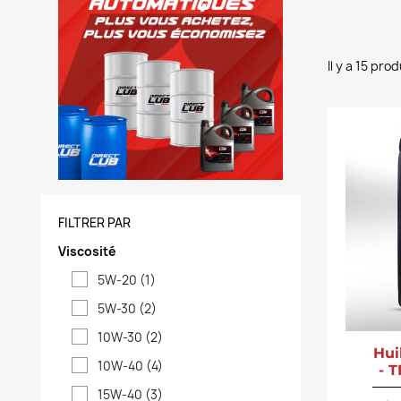
Il y a 15 prod
FILTRER PAR
Viscosité
5W-20
(1)
5W-30
(2)
10W-30
(2)
Hui
10W-40
(4)
- 
15W-40
(3)