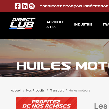
Fabricant français indépendan
AGRICOLE
INDUSTRIE
TR
& T.P.
HUILES MO
Accueil
Nos Produits
Transport
Huiles moteurs
Les