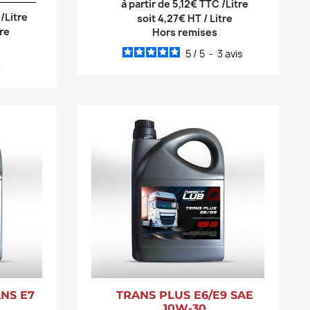
à partir de 5,12€ TTC /Litre
 /Litre
soit 4,27€ HT / Litre
tre
Hors remises
5
/
5
-
3
avis
-
ANS E7
TRANS PLUS E6/E9 SAE
10W-30