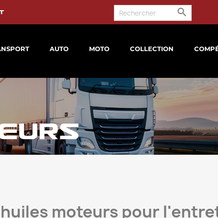

t
ANSPORT
AUTO
MOTO
COLLECTION
COMPÉ
TEURS
 huiles moteurs pour l'entre