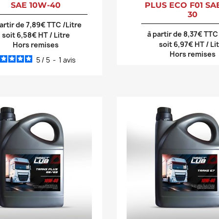
SAE 10W-40
PLUS ECO F01 SA
30
artir de 7,89€ TTC /Litre
à partir de 8,37€ TTC 
soit 6,58€ HT / Litre
soit 6,97€ HT / Li
Hors remises
Hors remises
5
/
5
-
1
avis