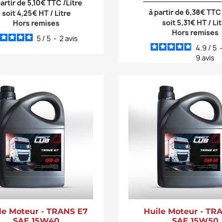
partir de 5,10€ TTC /Litre
à partir de 6,38€ TTC
soit 4,25€ HT / Litre
soit 5,31€ HT / Li
Hors remises
Hors remises
5
/
5
-
2
avis
4.9
/
5
9
avis
le Moteur - TRANS E7
Huile Moteur - TR
SAE 15W40
SAE 15W50