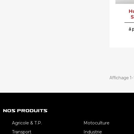
H
S
à 
Affichage 1-
Nos Produits
Agricole & T.P.
Motoculture
Transport
Industrie