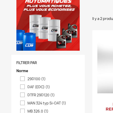
Il y a 2 produ
FILTRER PAR
Norme
29D100
(1)
DAF (EDC)
(1)
DTFR 29D120
(1)
MAN 324 typ Si-OAT
(1)
RE
MB 326.0
(1)