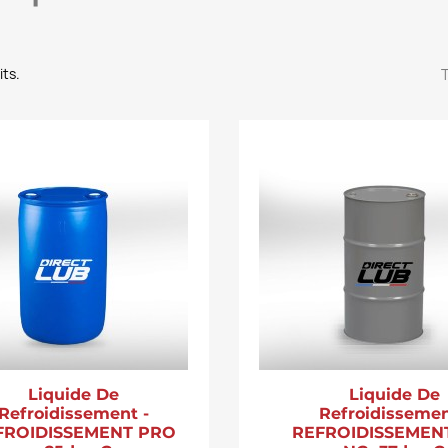
its.
T
Liquide De
Liquide De
Refroidissement -
Refroidissemen
FROIDISSEMENT PRO
REFROIDISSEMEN