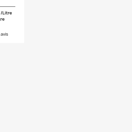
 /Litre
tre
1
avis