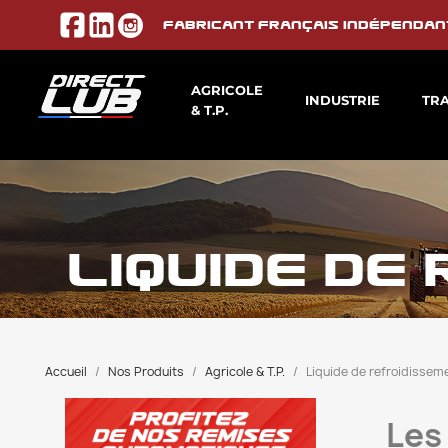
Fabricant français indépendan
AGRICOLE
INDUSTRIE
TR
& T.P.
LIQUIDE DE
Accueil
Nos Produits
Agricole & T.P.
Liquide de refroidissem
Les