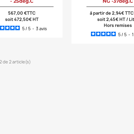
- 25deg.C
NG -37deg.C
567,00 €TTC
à partir de 2,94€ TTC
soit 472,50€ HT
soit 2,45€ HT / Li
Hors remises
5
/
5
-
3
avis
5
/
5
-
2 de 2 article(s)