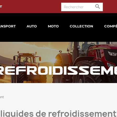

t
ANSPORT
AUTO
MOTO
COLLECTION
COMPÉ
 REFROIDISSE
ent
 liquides de refroidissement