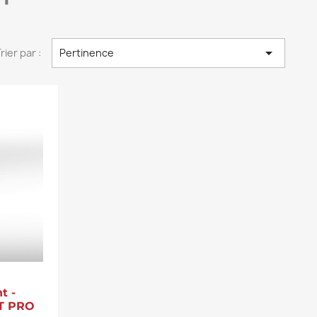

rier par :
Pertinence
t -
T PRO