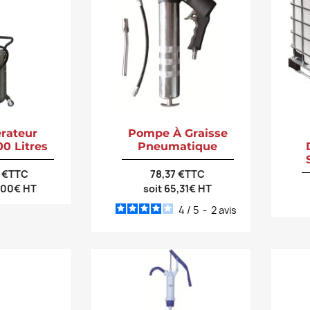
rateur
Pompe À Graisse
00 Litres
Pneumatique
0 €TTC
78,37 €TTC
9,00€ HT
soit 65,31€ HT
4
/
5
-
2
avis