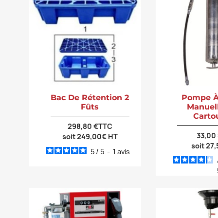
Bac De Rétention 2
Pompe À
Fûts
Manuel
Carto
298,80 €TTC
33,00
soit 249,00€ HT
soit 27
5
/
5
-
1
avis