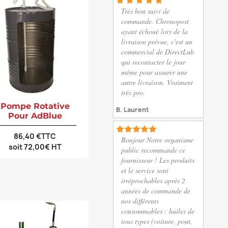
Très bon suivi de
commande. Chronopost
ayant échoué lors de la
livraison prévue, c'est un
commercial de DirectLub
qui recontacter le jour
même pour assurer une
autre livraison. Vraiment
très pro.
Pompe Rotative
B. Laurent
Pour AdBlue
86,40 €TTC
Bonjour Notre organisme
soit 72,00€ HT
public recommande ce
fournisseur ! Les produits
et le service sont
irréprochables après 2
années de commande de
nos différents
consommables : huiles de
tous types (voiture, pont,