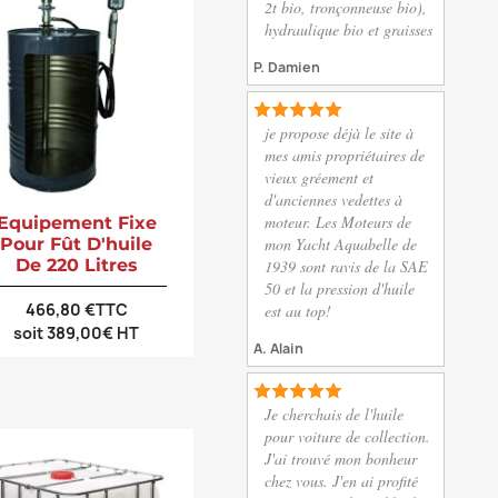
2t bio, tronçonneuse bio),
hydraulique bio et graisses
P. Damien
je propose déjà le site à
mes amis propriétaires de
vieux gréement et
d'anciennes vedettes à
moteur. Les Moteurs de
Equipement Fixe
mon Yacht Aquabelle de
Pour Fût D'huile
De 220 Litres
1939 sont ravis de la SAE
50 et la pression d'huile
466,80 €TTC
est au top!
soit 389,00€ HT
A. Alain
Je cherchais de l'huile
pour voiture de collection.
J'ai trouvé mon bonheur
chez vous. J'en ai profité