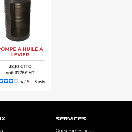
POMPE A HUILE A
LEVIER
38,10 €TTC
soit 31,75€ HT
4
/
5
-
5
avis
ux
Services
In
Qui sommes nous