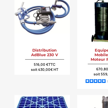
Distribution
Equip
AdBlue 230 V
Mobile
Moteur 
516,00 €TTC
670,8
soit 430,00€ HT
soit 55