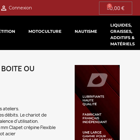

0,00 €
Connexion
LIQUIDES,
TITION
MOTOCULTURE
NAUTISME
GRAISSES,
ADDITIFS &
MATÉRIELS
 BOITE OU
 ateliers.
es débits. Le chariot de
lence d'utilisation.
mm Clapet crépine Flexible
ot acier