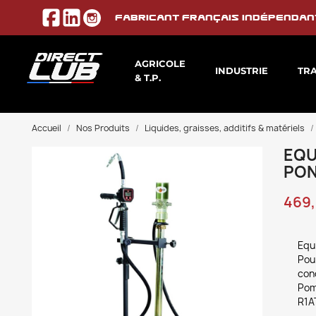
Fabricant français indépendan
AGRICOLE
INDUSTRIE
TR
& T.P.
Accueil
Nos Produits
Liquides, graisses, additifs & matériels
EQU
PO
469,
Equi
Pour
conc
Pom
R1AT