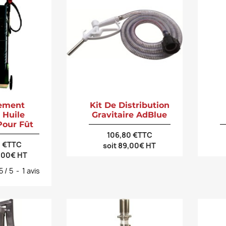
ement
Kit De Distribution
 Huile
Gravitaire AdBlue
Pour Fût
106,80 €TTC
0 €TTC
soit 89,00€ HT
9,00€ HT
5
/
5
-
1
avis