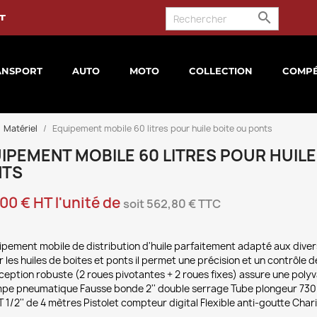

t
ANSPORT
AUTO
MOTO
COLLECTION
COMPÉ
Matériel
Equipement mobile 60 litres pour huile boite ou ponts
IPEMENT MOBILE 60 LITRES POUR HUILE
NTS
00 € HT l'unité de
soit 562,80 € TTC
pement mobile de distribution d'huile parfaitement adapté aux divers
 les huiles de boites et ponts il permet une précision et un contrôle d
eption robuste (2 roues pivotantes + 2 roues fixes) assure une polyva
pe pneumatique Fausse bonde 2'' double serrage Tube plongeur 730 
 1/2'' de 4 mètres Pistolet compteur digital Flexible anti-goutte Chari