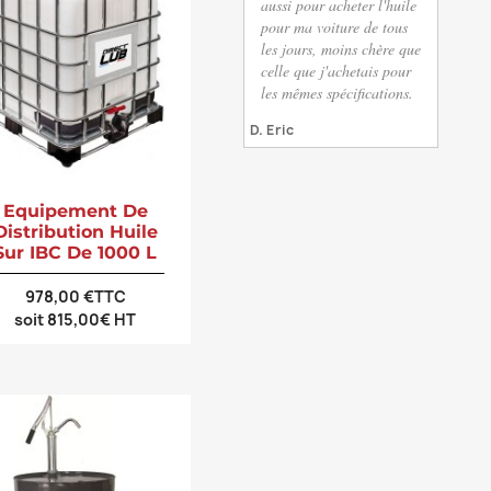
aussi pour acheter l'huile
pour ma voiture de tous
les jours, moins chère que
celle que j'achetais pour
les mêmes spécifications.
D. Eric
Equipement De
Distribution Huile
Sur IBC De 1000 L
978,00 €TTC
soit 815,00€ HT