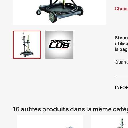
Choisi
Si vo
utilis
la pag
Quanti
INFO
16 autres produits dans la même catég