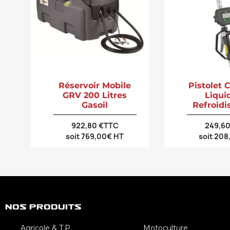
Réservoir Mobile
Pistolet
GRV 200 Litres
Liqui
Gasoil
Refroid
922,80 €TTC
249,6
soit 769,00€ HT
soit 20
Nos Produits
Agricole & T.P.
Motoculture