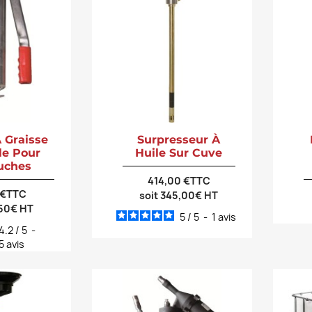
 Graisse
Surpresseur À
le Pour
Huile Sur Cuve
uches
414,00 €TTC
 €TTC
soit 345,00€ HT
,50€ HT
5
/
5
-
1
avis
4.2
/
5
-
5
avis