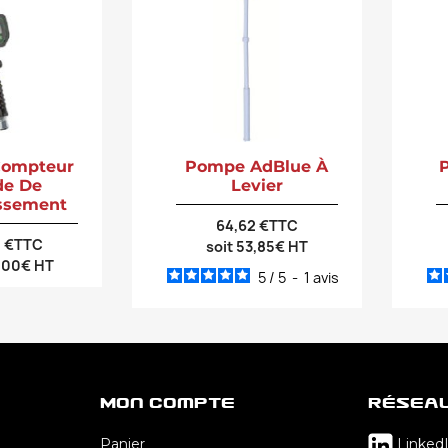
 Compteur
Pompe AdBlue À
de De
Levier
issement
64,62 €TTC
0 €TTC
soit 53,85€ HT
8,00€ HT
5
/
5
-
1
avis
Mon Compte
Résea
Panier
Linked