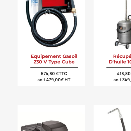
Equipement Gasoil
Récupé
230 V Type Cube
D'huile 1
574,80 €TTC
418,8
soit 479,00€ HT
soit 34