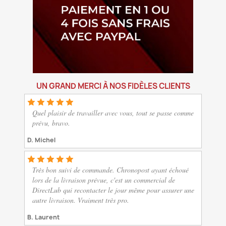
UN GRAND MERCI À NOS FIDÈLES CLIENTS
Quel plaisir de travailler avec vous, tout se passe comme
prévu, bravo.
D. Michel
Très bon suivi de commande. Chronopost ayant échoué
lors de la livraison prévue, c'est un commercial de
DirectLub qui recontacter le jour même pour assurer une
autre livraison. Vraiment très pro.
B. Laurent