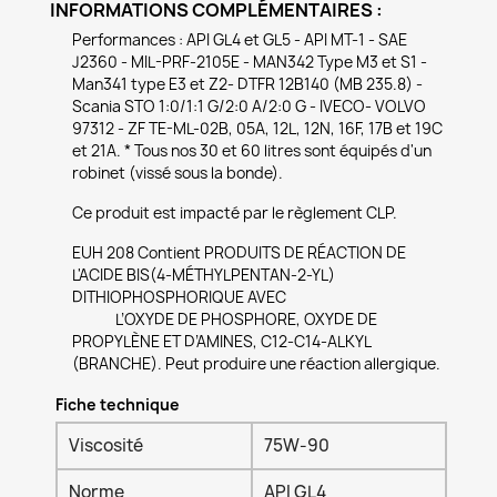
INFORMATIONS COMPLÉMENTAIRES :
Performances : API GL4 et GL5 - API MT-1 - SAE
J2360 - MIL-PRF-2105E - MAN342 Type M3 et S1 -
Man341 type E3 et Z2- DTFR 12B140 (MB 235.8) -
Scania STO 1:0/1:1 G/2:0 A/2:0 G - IVECO- VOLVO
97312 - ZF TE-ML-02B, 05A, 12L, 12N, 16F, 17B et 19C
et 21A. * Tous nos 30 et 60 litres sont équipés d'un
robinet (vissé sous la bonde).
Ce produit est impacté par le règlement CLP.
EUH 208 Contient PRODUITS DE RÉACTION DE
L'ACIDE BIS(4-MÉTHYLPENTAN-2-YL)
DITHIOPHOSPHORIQUE AVEC
L’OXYDE DE PHOSPHORE, OXYDE DE
PROPYLÈNE ET D’AMINES, C12-C14-ALKYL
(BRANCHE). Peut produire une réaction allergique.
Fiche technique
Viscosité
75W-90
Norme
API GL4