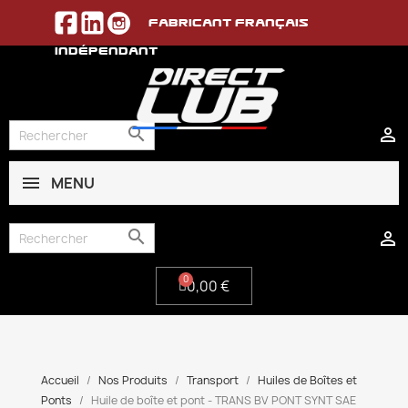
Fabricant français
indépendant


MENU
0,00 €


0,00 €
Accueil
Nos Produits
Transport
Huiles de Boîtes et
Ponts
Huile de boîte et pont - TRANS BV PONT SYNT SAE