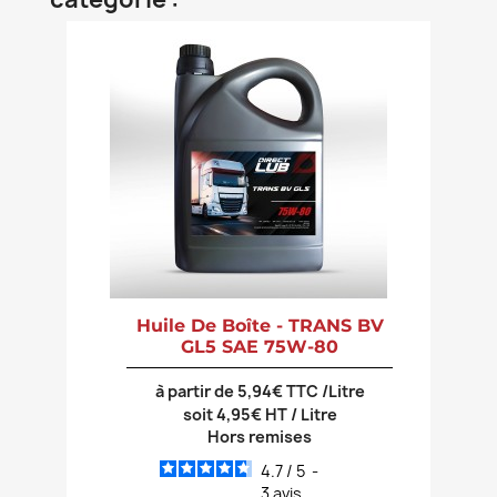
Huile De Boîte - TRANS BV
GL5 SAE 75W-80
à partir de 5,94€ TTC /Litre
soit 4,95€ HT / Litre
Hors remises
4.7
/
5
-
3
avis