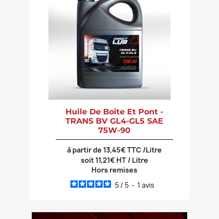
Huile De Boîte Et Pont -
TRANS BV GL4-GL5 SAE
75W-90
à partir de 13,45€ TTC /Litre
soit 11,21€ HT / Litre
Hors remises
5
/
5
-
1
avis