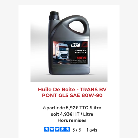
Huile De Boîte - TRANS BV
PONT GL5 SAE 80W-90
à partir de 5,92€ TTC /Litre
soit 4,93€ HT / Litre
Hors remises
5
/
5
-
1
avis