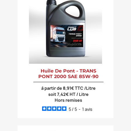
Huile De Pont - TRANS
PONT 2000 SAE 85W-90
à partir de 8,91€ TTC /Litre
soit 7,42€ HT / Litre
Hors remises
5
/
5
-
1
avis