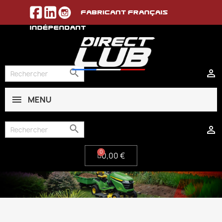
Fabricant français
indépendant


MENU
0,00 €


0,00 €