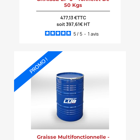
50 Kgs
477,13 €TTC
soit 397,61€ HT
5
/
5
-
1
avis
PROMO !
Graisse Multifonctionnelle -