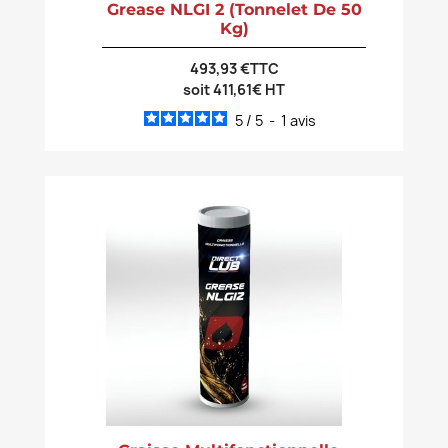
Grease NLGI 2 (tonnelet De 50
Kg)
493,93 €TTC
soit 411,61€ HT
5
/
5
-
1
avis