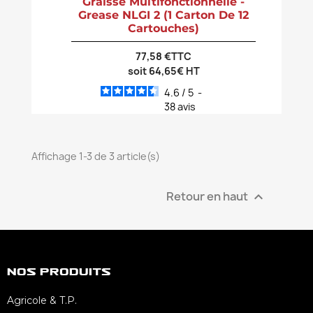
Graisse Multifonctionnelle -
Grease NLGI 2 (1 Carton De 12
Cartouches)
77,58 €TTC
soit 64,65€ HT
4.6
/
5
-
38
avis
Affichage 1-3 de 3 article(s)
Retour en haut

Nos Produits
Agricole & T.P.