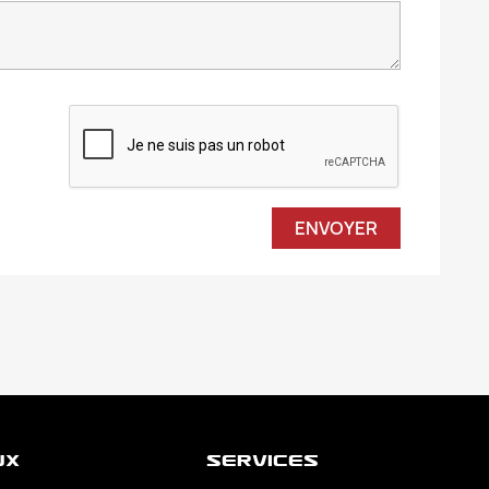
ux
Services