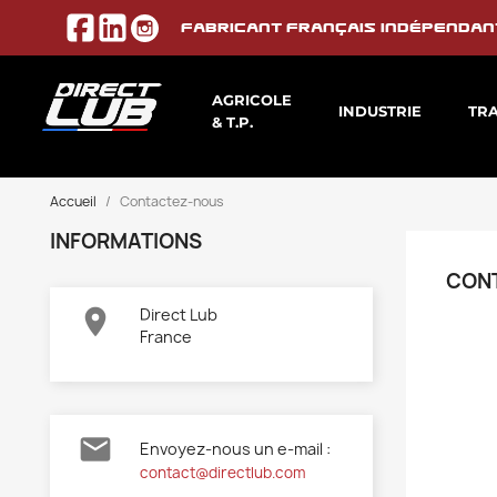
Fabricant français indépendan
AGRICOLE
INDUSTRIE
TR
& T.P.
Accueil
Contactez-nous
INFORMATIONS
CON

Direct Lub
France

Envoyez-nous un e-mail :
contact@directlub.com