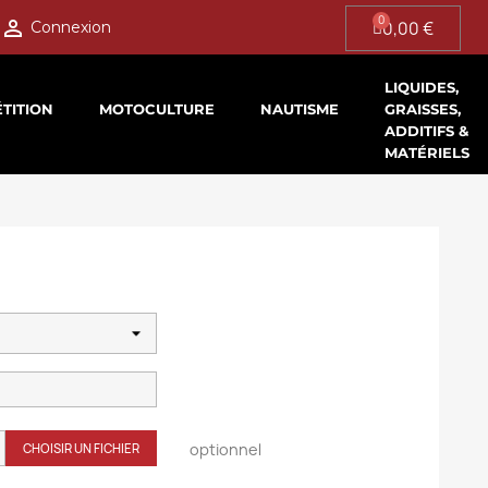

0,00 €
Connexion
LIQUIDES,
TITION
MOTOCULTURE
NAUTISME
GRAISSES,
ADDITIFS &
MATÉRIELS
optionnel
CHOISIR UN FICHIER