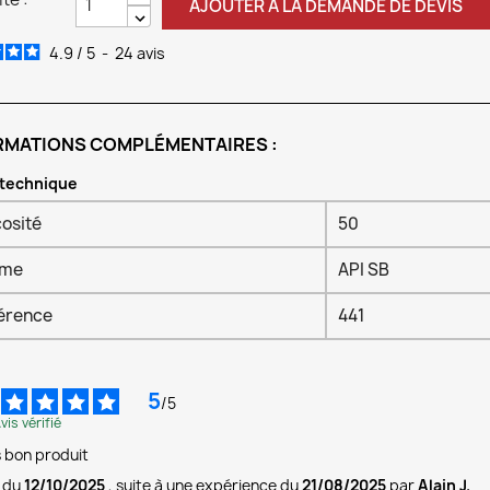
AJOUTER À LA DEMANDE DE DEVIS
4.9
/
5
-
24
avis
RMATIONS COMPLÉMENTAIRES :
 technique
cosité
50
rme
API SB
érence
441
5
/
5
vis vérifié
s bon produit
s du
12/10/2025
, suite à une expérience du
21/08/2025
par
Alain J.