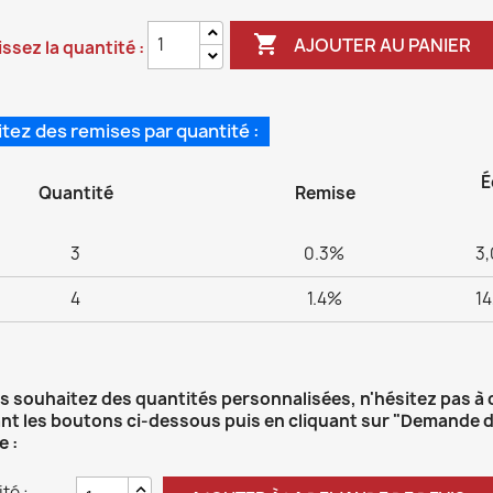

AJOUTER AU PANIER
ssez la quantité :
itez des remises par quantité :
É
Quantité
Remise
3
0.3%
3,
4
1.4%
14
us souhaitez des quantités personnalisées, n'hésitez pas à
ant les boutons ci-dessous puis en cliquant sur "Demande d
e :
té :