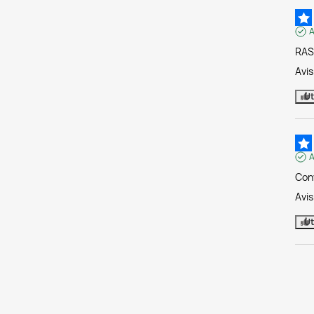
A
RAS
Avi
Ut
A
Conv
Avi
Ut