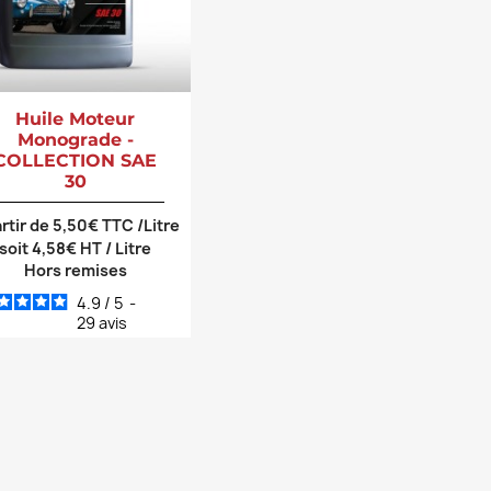
Huile Moteur
Monograde -
COLLECTION SAE
30
artir de 5,50€ TTC /Litre
soit 4,58€ HT / Litre
Hors remises
4.9
/
5
-
29
avis