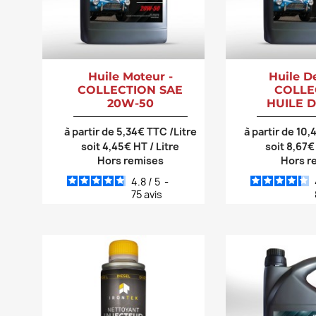
Huile Moteur -
Huile D
COLLECTION SAE
COLLE
20W-50
HUILE D
à partir de 5,34€ TTC /Litre
à partir de 10
soit 4,45€ HT / Litre
soit 8,67€
Hors remises
Hors r
4.8
/
5
-
75
avis