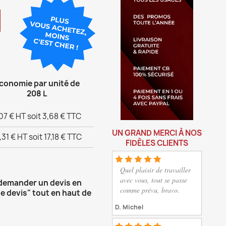
conomie par unité de
208 L
07 € HT soit 3,68 € TTC
UN GRAND MERCI À NOS
,31 € HT soit 17,18 € TTC
FIDÈLES CLIENTS
Quel plaisir de travailler
avec vous, tout se passe
 demander un devis en
comme prévu, bravo.
e devis" tout en haut de
D. Michel