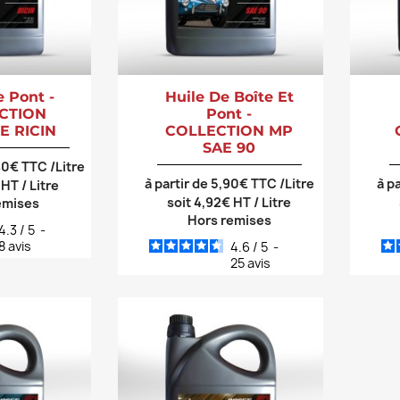
e Pont -
Huile De Boîte Et
CTION
Pont -
E RICIN
COLLECTION MP
SAE 90
,40€ TTC /Litre
à partir de 5,90€ TTC /Litre
à p
 HT / Litre
soit 4,92€ HT / Litre
emises
Hors remises
4.3
/
5
-
8
avis
4.6
/
5
-
25
avis