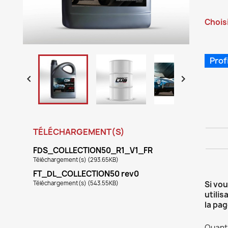
Choisi
Prof


TÉLÉCHARGEMENT(S)
FDS_COLLECTION50_R1_V1_FR
Téléchargement(s) (293.65KB)
FT_DL_COLLECTION50 rev0
Téléchargement(s) (543.55KB)
Si vo
utilis
la pag
Quanti