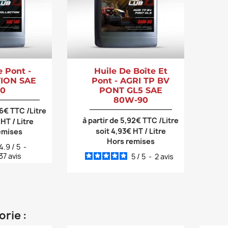
e Pont -
Huile De Boîte Et
ION SAE
Pont - AGRI TP BV
40
PONT GL5 SAE
80W-90
26€ TTC /Litre
à partir de 5,92€ TTC /Litre
 HT / Litre
soit 4,93€ HT / Litre
emises
Hors remises
4.9
/
5
-
37
avis
5
/
5
-
2
avis
rie :