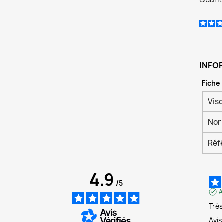
INFO
Fiche
Vis
No
Réf
4.9
/
5
A
Trè
Avi