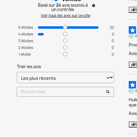
Basé sur
24
avis soumis à
un contrôle
Ut
Voir tous les avis sur ce site
5
étoiles
22
4
étoiles
2
A
3
étoiles
0
Pro
2
étoiles
0
Avi
1
étoile
0
Ut
Trier les avis
A
Huil
que 
Avi
Ut