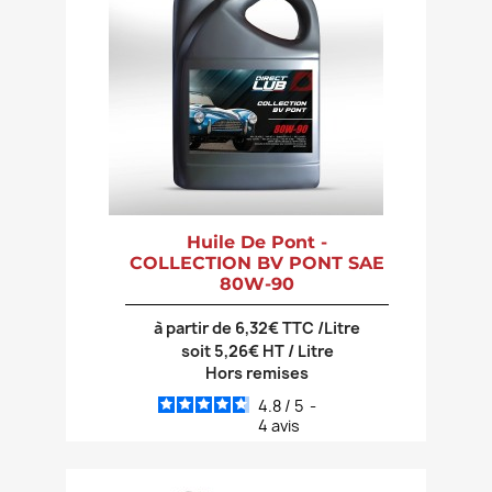
Huile De Pont -
COLLECTION BV PONT SAE
80W-90
à partir de 6,32€ TTC /Litre
soit 5,26€ HT / Litre
Hors remises
4.8
/
5
-
4
avis