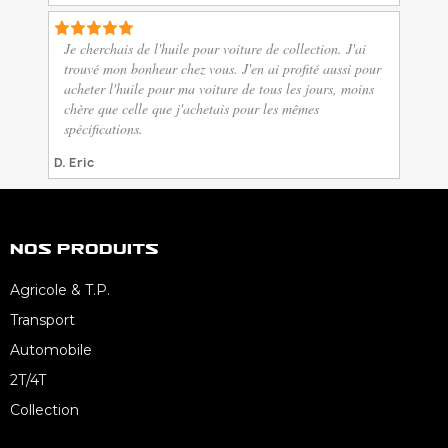
Je cherchais de l'huile pour voiture de collection. J'ai
trouvé mon bonheur chez vous. J'en ai profité aussi pour
acheter l'huile pour ma voiture de tous les jours, moins
chère que celle que j'achetais pour les mêmes
spécifications.
D. Eric
Nos Produits
Agricole & T.P.
Transport
Automobile
2T/4T
Collection