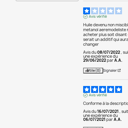
Avis vérifié
Huile devenu non miscibl
metanol aeremodeliste n
acheter plus soit disant 
serait un additif qui aurai
changer
Avis du
08/07/2022
, su
une expérience du
29/06/2022
par
A.A.
Utile
(0)
Signaler
Avis vérifié
Conforme à la descripti
Avis du
16/07/2021
, sui
une expérience du
06/07/2021
par
A.A.