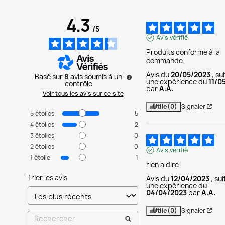
4.3
/
5
Avis vérifié
Produits conforme à la 
commande.
Avis du
20/05/2023
, su
Basé sur
8
avis soumis à un
une expérience du
11/0
contrôle
par
A.A.
Voir tous les avis sur ce site
Utile
(0)
Signaler
5
étoiles
5
4
étoiles
2
3
étoiles
0
2
étoiles
0
Avis vérifié
1
étoile
1
rien a dire
Trier les avis
Avis du
12/04/2023
, su
une expérience du
04/04/2023
par
A.A.
Utile
(0)
Signaler