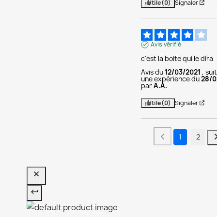
Utile
(0)
Signaler
Avis vérifié
c'est la boite qui le dira
Avis du
12/03/2021
, sui
une expérience du
28/0
par
A.A.
Utile
(0)
Signaler
1
2