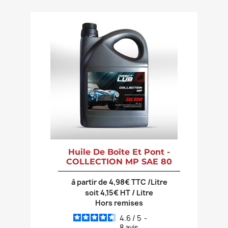
Huile De Boîte Et Pont -
COLLECTION MP SAE 80
à partir de 4,98€ TTC /Litre
soit 4,15€ HT / Litre
Hors remises
4.6
/
5
-
8
avis