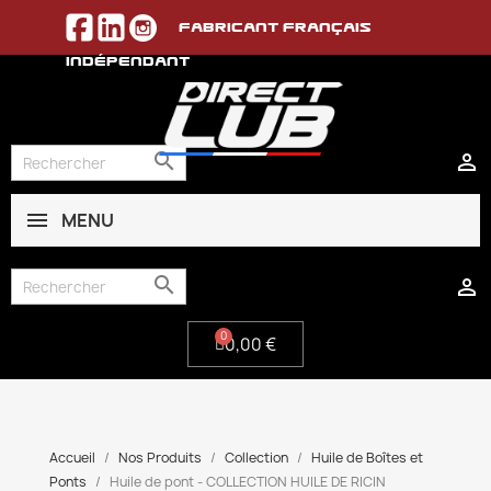
Fabricant français
indépendant


MENU
0,00 €


0,00 €
Accueil
Nos Produits
Collection
Huile de Boîtes et
Ponts
Huile de pont - COLLECTION HUILE DE RICIN