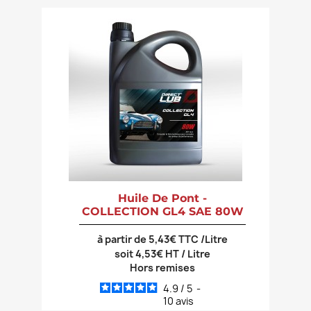
Huile De Pont -
COLLECTION GL4 SAE 80W
à partir de 5,43€ TTC /Litre
soit 4,53€ HT / Litre
Hors remises
4.9
/
5
-
10
avis