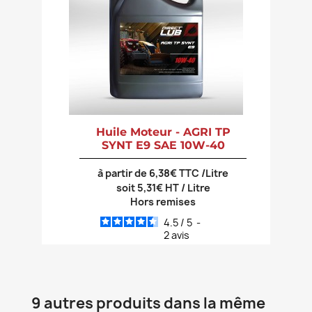
Huile Moteur - AGRI TP
SYNT E9 SAE 10W-40
à partir de 6,38€ TTC /Litre
soit 5,31€ HT / Litre
Hors remises
4.5
/
5
-
2
avis
9 autres produits dans la même