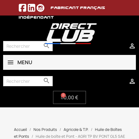
Fabricant français
indépendant


MENU
0,00 €


0,00 €
Accueil
Nos Produits
Agricole & T.P.
Huile de Boîtes
et Ponts
Huile de boîte et Pont - AGRI TP BV PONT GL5 SAE