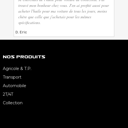
trouvé mon bonheur chez vous. J'en ai profité aussi pour
acheter l'huile pour ma voiture de tous les jours, moins
chère que celle que j'achetais pour les mêmes
spécifications.
D. Eric
Nos Produits
Agricole & T.P.
Transport
Automobile
2T/4T
Collection