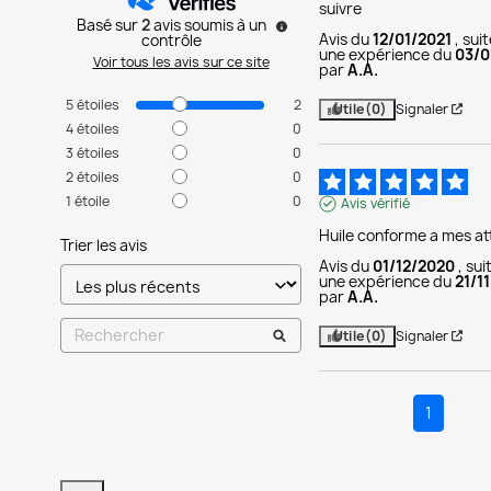
suivre
Basé sur
2
avis soumis à un
Avis du
12/01/2021
, sui
contrôle
une expérience du
03/0
Voir tous les avis sur ce site
par
A.A.
5
étoiles
2
Utile
(0)
Signaler
4
étoiles
0
3
étoiles
0
2
étoiles
0
1
étoile
0
Avis vérifié
Huile conforme a mes a
Trier les avis
Avis du
01/12/2020
, sui
une expérience du
21/1
par
A.A.
Utile
(0)
Signaler
1