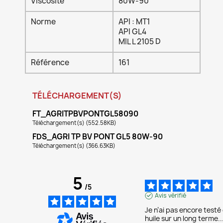
Viscosité
80W-90
Norme
API : MT1
API GL4
MIL L 2105 D
Référence
161
TÉLÉCHARGEMENT(S)
FT_AGRITPBVPONTGL58090
Téléchargement(s) (552.58KB)
FDS_AGRI TP BV PONT GL5 80W-90
Téléchargement(s) (366.63KB)
5
/
5
Avis vérifié
Je n’ai pas encore testé 
huile sur un long terme...