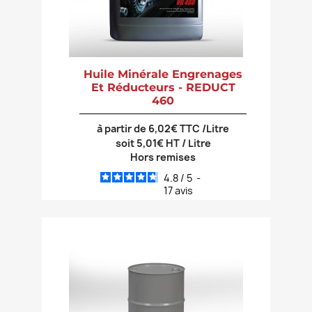
Huile Minérale Engrenages
Et Réducteurs - REDUCT
460
à partir de 6,02€ TTC /Litre
soit 5,01€ HT / Litre
Hors remises
4.8
/
5
-
17
avis