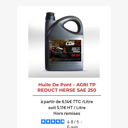
Huile De Pont - AGRI TP
REDUCT HERSE SAE 250
à partir de 6,14€ TTC /Litre
soit 5,11€ HT / Litre
Hors remises
4.8
/
5
-
6
avis