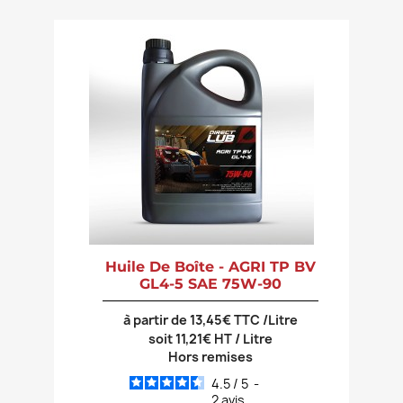
Huile De Boîte - AGRI TP BV
GL4-5 SAE 75W-90
à partir de 13,45€ TTC /Litre
soit 11,21€ HT / Litre
Hors remises
4.5
/
5
-
2
avis