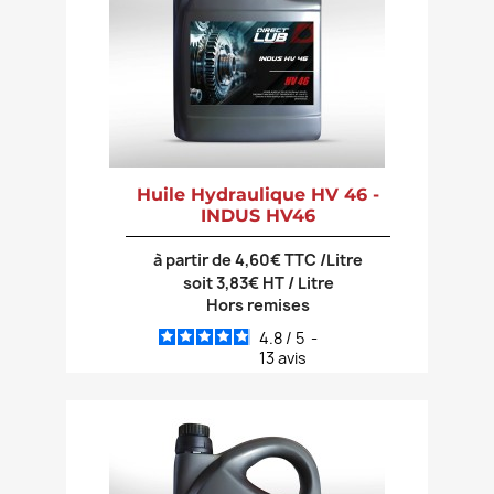
Huile Hydraulique HV 46 -
INDUS HV46
à partir de 4,60€ TTC /Litre
soit 3,83€ HT / Litre
Hors remises
4.8
/
5
-
13
avis