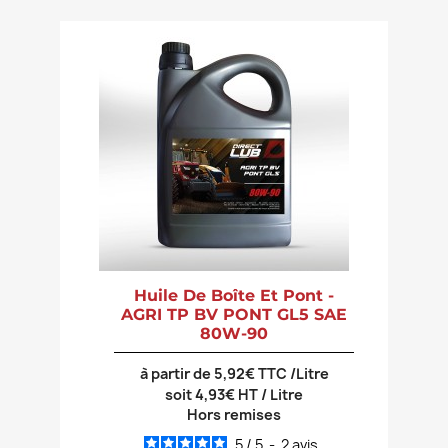
Huile De Boîte Et Pont -
AGRI TP BV PONT GL5 SAE
80W-90
à partir de 5,92€ TTC /Litre
soit 4,93€ HT / Litre
Hors remises
5
/
5
-
2
avis