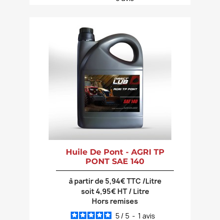
Huile De Pont - AGRI TP
PONT SAE 140
à partir de 5,94€ TTC /Litre
soit 4,95€ HT / Litre
Hors remises
5
/
5
-
1
avis