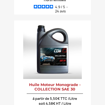
4.9
/
5
-
24
avis
Huile Moteur Monograde -
COLLECTION SAE 30
à partir de 5,50€ TTC /Litre
soit 4,58€ HT / Litre