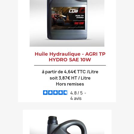
Huile Hydraulique - AGRI TP
HYDRO SAE 10W
à partir de 4,64€ TTC /Litre
soit 3,87€ HT / Litre
Hors remises
4.8
/
5
-
4
avis