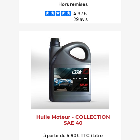
Hors remises
4.9
/
5
-
29
avis
Huile Moteur - COLLECTION
SAE 40
à partir de 5,90€ TTC /Litre