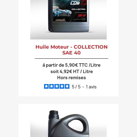
Huile Moteur - COLLECTION
SAE 40
à partir de 5,90€ TTC /Litre
soit 4,92€ HT / Litre
Hors remises
5
/
5
-
1
avis