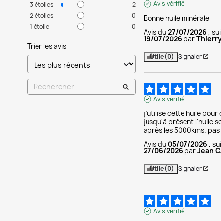
Avis vérifié
3
étoiles
2
2
étoiles
0
Bonne huile minérale
1
étoile
0
Avis du
27/07/2026
, s
19/07/2026
par
Thierry
Trier les avis
Utile
(0)
Signaler
Avis vérifié
j'utilise cette huile pour
jusqu'à présent l'huile 
après les 5000kms. pas d
Avis du
05/07/2026
, s
27/06/2026
par
Jean C
Utile
(0)
Signaler
Avis vérifié