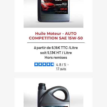
Huile Moteur - AUTO
COMPETITION SAE 15W-50
à partir de 6,16€ TTC /Litre
soit 5,13€ HT / Litre
Hors remises
4.8
/
5
-
17
avis