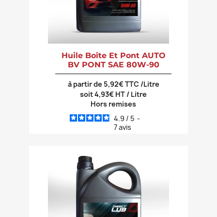
Huile Boîte Et Pont AUTO
BV PONT SAE 80W-90
à partir de 5,92€ TTC /Litre
soit 4,93€ HT / Litre
Hors remises
4.9
/
5
-
7
avis