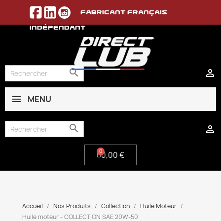
Fabricant français
indépendant


MENU
0,00 €


0,00 €
Accueil
Nos Produits
Collection
Huile Moteur
Huile moteur - COLLECTION SAE 20W-50