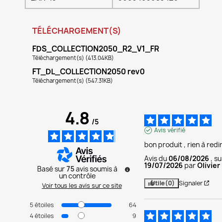
TÉLÉCHARGEMENT(S)
FDS_COLLECTION2050_R2_V1_FR
Téléchargement(s) (413.04KB)
FT_DL_COLLECTION2050 rev0
Téléchargement(s) (547.31KB)
4.8
/
5
Avis vérifié
bon produit , rien à red
Avis du
06/08/2026
, s
19/07/2026
par
Olivier
Basé sur
75
avis soumis à
un contrôle
Utile
(0)
Signaler
Voir tous les avis sur ce site
5
étoiles
64
4
étoiles
9