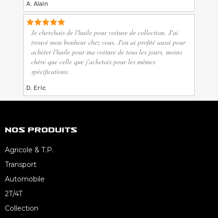
A. Alain
Je cherchais de l'huile pour voiture de collection. J'ai
trouvé mon bonheur chez vous. J'en ai profité aussi pour
acheter l'huile pour ma voiture de tous les jours, moins
chère que celle que j'achetais pour les mêmes
spécifications.
D. Eric
Nos Produits
Agricole & T.P.
Transport
Automobile
2T/4T
Collection