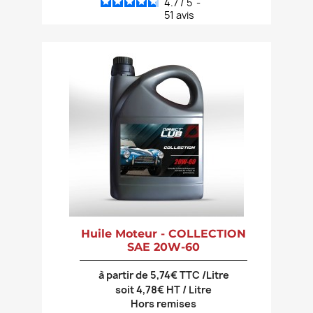
4.7
/
5
-
51
avis
Huile Moteur - COLLECTION
SAE 20W-60
à partir de 5,74€ TTC /Litre
soit 4,78€ HT / Litre
Hors remises