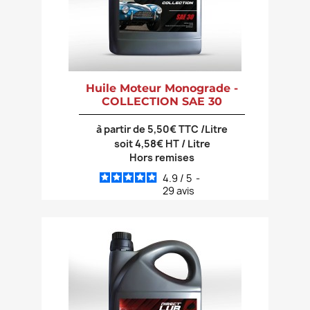
Huile Moteur Monograde -
COLLECTION SAE 30
à partir de 5,50€ TTC /Litre
soit 4,58€ HT / Litre
Hors remises
4.9
/
5
-
29
avis