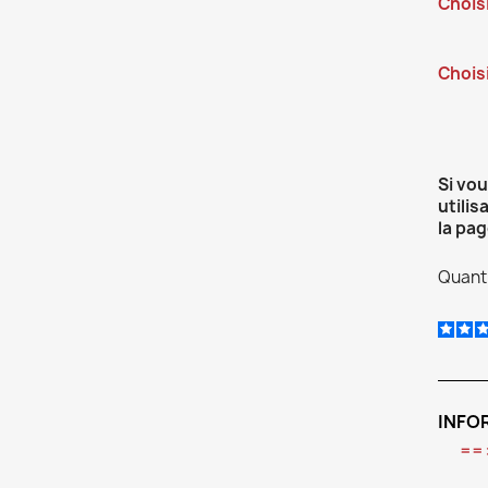
Chois
Choisi
Si vo
utilis
la pag
Quanti
INFO
==>