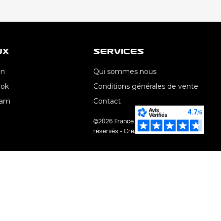
ux
Services
In
Qui sommes nous
ook
Conditions générales de vente
ram
Contact
©2026 France Direct Lub - Tous droits
réservés - Création AroConseil