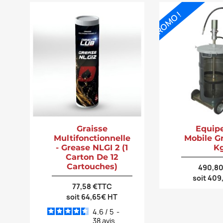
PROMO !
Graisse
Equip
Multifonctionnelle
Mobile G
- Grease NLGI 2 (1
K
Carton De 12
Cartouches)
490,8
soit 40
77,58 €TTC
soit 64,65€ HT
4.6
/
5
-
38
avis