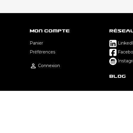
Mon Compte
Résea
Panier
Linked
Préférences
Faceb
Instag

Connexion
Blog