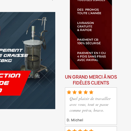
UN GRAND MERCI À NOS
FIDÈLES CLIENTS
Quel plaisir de travailler
avec vous, tout se passe
comme prévu, bravo.
D. Michel