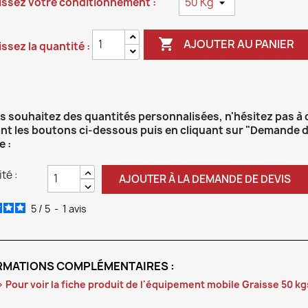
issez votre conditionnement :

AJOUTER AU PANIER
ssez la quantité :
us souhaitez des quantités personnalisées, n'hésitez pas à
ant les boutons ci-dessous puis en cliquant sur "Demande d
e :
té :
AJOUTER À LA DEMANDE DE DEVIS
5
/
5
-
1
avis
RMATIONS COMPLÉMENTAIRES :
 Pour voir la fiche produit de l'équipement mobile Graisse 50 kgs,