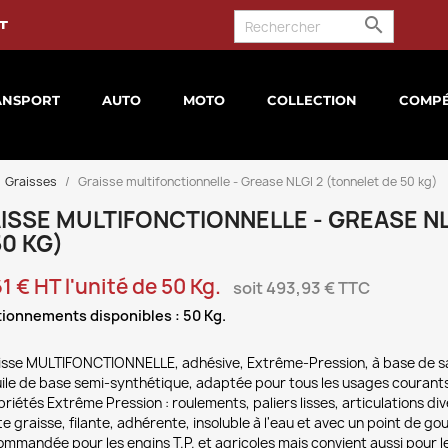

t
ANSPORT
AUTO
MOTO
COLLECTION
COMPÉ
Graisses
Graisse multifonctionnelle - Grease NLGI 2 (tonnelet de 50 kg)
ISSE MULTIFONCTIONNELLE - GREASE NL
50 KG)
61 € HT l'unité de 50 Kg.
soit 493,93 € TTC
ionnements disponibles : 50 Kg.
isse MULTIFONCTIONNELLE, adhésive, Extrême-Pression, à base de sa
uile de base semi-synthétique, adaptée pour tous les usages courant
riétés Extrême Pression : roulements, paliers lisses, articulations dive
e graisse, filante, adhérente, insoluble à l'eau et avec un point de go
mmandée pour les engins T.P. et agricoles mais convient aussi pour l