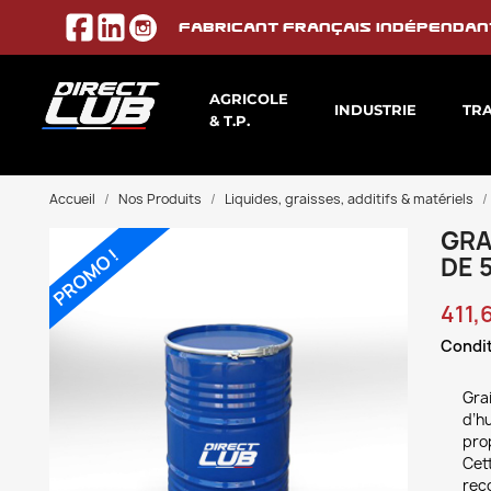
Fabricant français indépendan
AGRICOLE
INDUSTRIE
TR
& T.P.
Accueil
Nos Produits
Liquides, graisses, additifs & matériels
GRA
PROMO !
DE 
411,
Condit
Gra
d’h
prop
Cett
reco