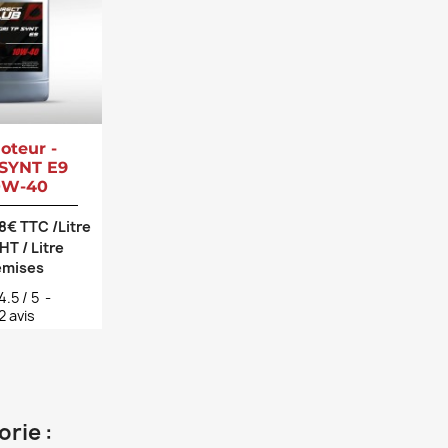
oteur -
 SYNT E9
0W-40
38€ TTC /Litre
 HT / Litre
emises
4.5
/
5
-
2
avis
rie :