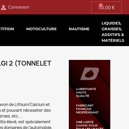

0,00 €
Connexion
LIQUIDES,
TITION
MOTOCULTURE
NAUTISME
GRAISSES,
ADDITIFS &
MATÉRIELS
GI 2 (TONNELET
von de Lithium/Calcium et
s et pouvant nécessiter des
rses, etc...
utte élevé, est spécialement
es domaines de l’automobile,