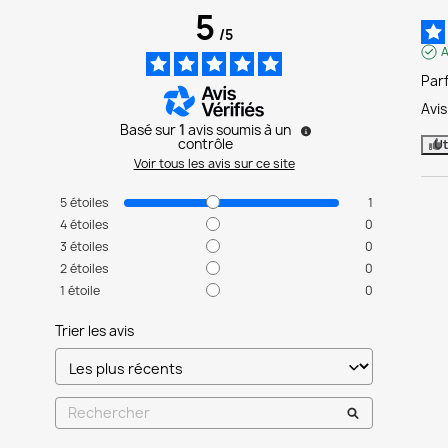
5
/
5
A
Parf
Avi
Basé sur
1
avis soumis à un
contrôle
Ut
Voir tous les avis sur ce site
5
étoiles
1
4
étoiles
0
3
étoiles
0
2
étoiles
0
1
étoile
0
Trier les avis