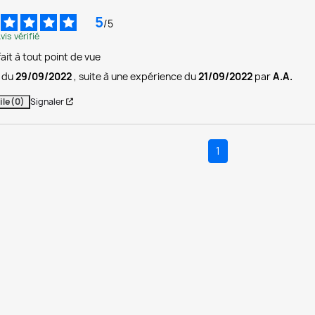
5
/
5
vis vérifié
ait à tout point de vue
s du
29/09/2022
, suite à une expérience du
21/09/2022
par
A.A.
ile
(0)
Signaler
1