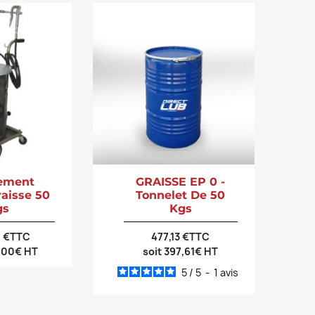
ement
GRAISSE EP 0 -
raisse 50
Tonnelet De 50
gs
Kgs
0 €TTC
477,13 €TTC
9,00€ HT
soit 397,61€ HT
5
/
5
-
1
avis