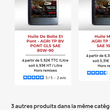
Huile De Boîte Et
Huile M
Pont - AGRI TP BV
AGRI TP
PONT GL5 SAE
SAE 1
80W-90
à partir de 6,
à partir de 5,92€ TTC /Litre
soit 5,31€
soit 4,93€ HT / Litre
Hors r
Hors remises
5
/
5
-
2
avis
3 autres produits dans la même catégo