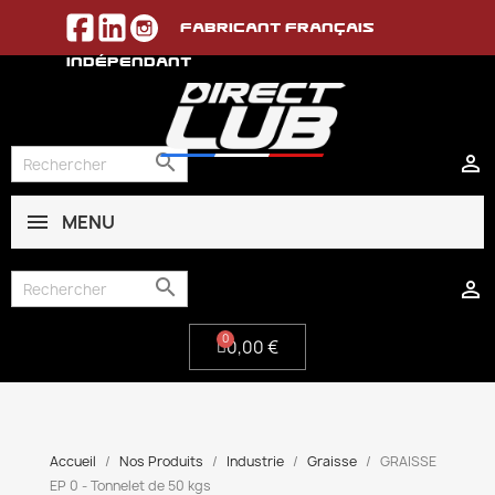
Fabricant français
indépendant


MENU
0,00 €


0,00 €
Accueil
Nos Produits
Industrie
Graisse
GRAISSE
EP 0 - Tonnelet de 50 kgs