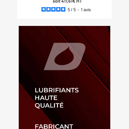
soit 411,61€ HT
5
/
5
-
1
avis