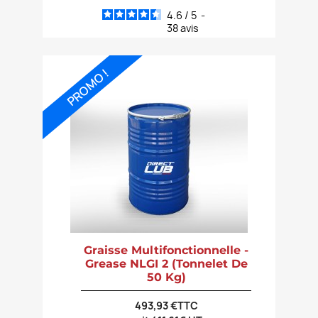
4.6
/
5
-
38
avis
PROMO !
Graisse Multifonctionnelle -
Grease NLGI 2 (tonnelet De
50 Kg)
493,93 €TTC