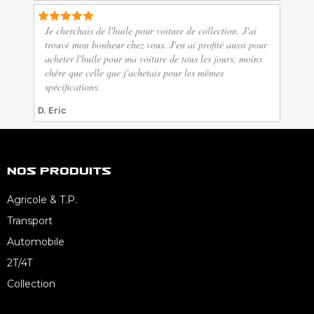
Je cherchais de l'huile pour voiture de collection. J'ai
trouvé mon bonheur chez vous. J'en ai profité aussi pour
acheter l'huile pour ma voiture de tous les jours, moins
chère que celle que j'achetais pour les mêmes
spécifications.
D. Eric
Nos Produits
Agricole & T.P.
Transport
Automobile
2T/4T
Collection