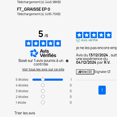
Téléchargement(s) (446.98KB)
FT_GRAISSE EP 0
Téléchargement(s) (495.75KB)
5
/
5
Avis vérifié
je ne les pas encore em
Avis du
13/12/2024
, sui
une expérience du
Basé sur
1
avis soumis à un
04/12/2024
par
R.V.
contrôle
Voir tous les avis sur ce site
Utile
(0)
Signaler
5
étoiles
1
4
étoiles
0
1
3
étoiles
0
2
étoiles
0
1
étoile
0
Trier les avis