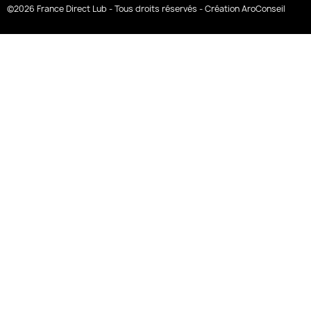
©2026 France Direct Lub - Tous droits réservés - Création AroConseil