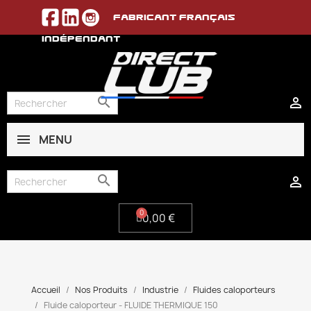
Fabricant français
indépendant


MENU
0,00 €


0,00 €
Accueil
Nos Produits
Industrie
Fluides caloporteurs
Fluide caloporteur - FLUIDE THERMIQUE 150