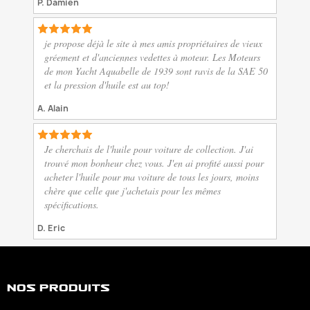
P. Damien
je propose déjà le site à mes amis propriétaires de vieux
gréement et d'anciennes vedettes à moteur. Les Moteurs
de mon Yacht Aquabelle de 1939 sont ravis de la SAE 50
et la pression d'huile est au top!
A. Alain
Je cherchais de l'huile pour voiture de collection. J'ai
trouvé mon bonheur chez vous. J'en ai profité aussi pour
acheter l'huile pour ma voiture de tous les jours, moins
chère que celle que j'achetais pour les mêmes
spécifications.
D. Eric
Nos Produits