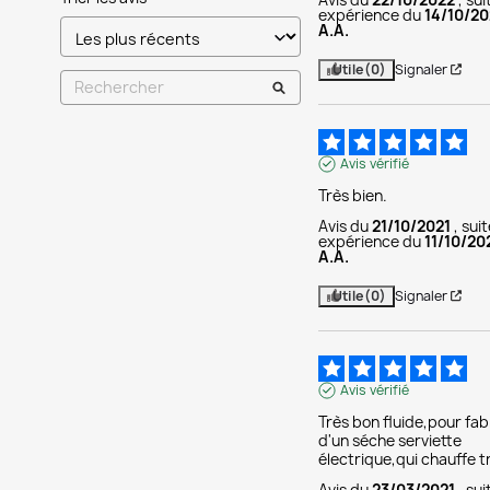
expérience du
14/10/2
A.A.
Utile
(0)
Signaler
Avis vérifié
Très bien.
Avis du
21/10/2021
, sui
expérience du
11/10/20
A.A.
Utile
(0)
Signaler
Avis vérifié
Très bon fluide,pour fabr
d'un séche serviette 
électrique,qui chauffe t
Avis du
23/03/2021
, su