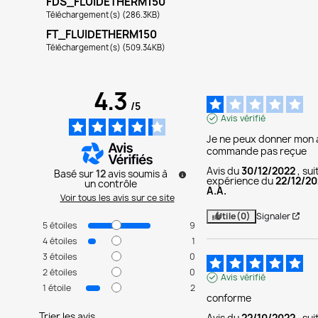
FDS_FLUIDETHERM150
Téléchargement(s) (286.3KB)
FT_FLUIDETHERM150
Téléchargement(s) (509.34KB)
4.3
/
5
Avis vérifié
Je ne peux donner mon a
commande pas reçue
Avis du
30/12/2022
, su
Basé sur
12
avis soumis à
expérience du
22/12/2
un contrôle
A.A.
Voir tous les avis sur ce site
Utile
(0)
Signaler
5
étoiles
9
4
étoiles
1
3
étoiles
0
2
étoiles
0
Avis vérifié
1
étoile
2
conforme
Trier les avis
Avis du
22/10/2022
, su