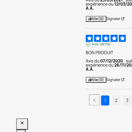
expérience du
12/03/20
A.A.
Utile
(0)
Signaler
Avis vérifié
BON PRODUIT
Avis du
07/12/2020
, su
expérience du
26/11/2
A.A.
Utile
(0)
Signaler
1
2
3