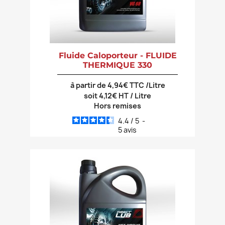
Fluide Caloporteur - FLUIDE
THERMIQUE 330
à partir de 4,94€ TTC /Litre
soit 4,12€ HT / Litre
Hors remises
4.4
/
5
-
5
avis