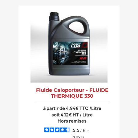
Fluide Caloporteur - FLUIDE
THERMIQUE 330
à partir de 4,94€ TTC /Litre
soit 4,12€ HT / Litre
Hors remises
4.4
/
5
-
5
avis