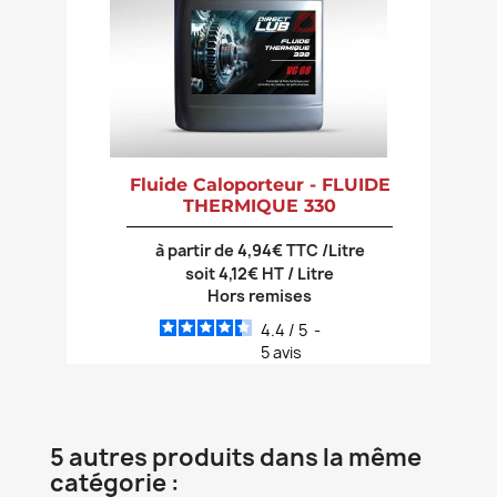
Fluide Caloporteur - FLUIDE
THERMIQUE 330
à partir de 4,94€ TTC /Litre
soit 4,12€ HT / Litre
Hors remises
4.4
/
5
-
5
avis
5 autres produits dans la même
catégorie :