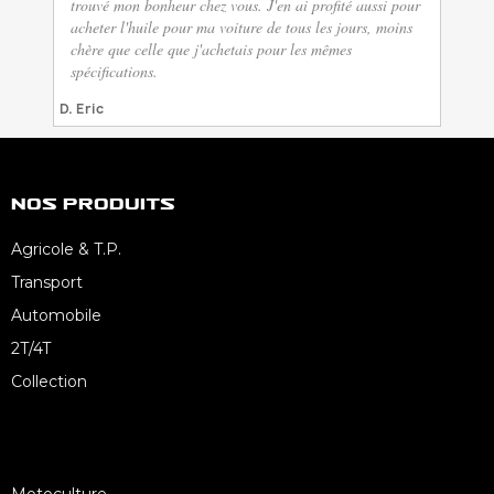
trouvé mon bonheur chez vous. J'en ai profité aussi pour
acheter l'huile pour ma voiture de tous les jours, moins
chère que celle que j'achetais pour les mêmes
spécifications.
D. Eric
Nos Produits
Agricole & T.P.
Transport
Automobile
2T/4T
Collection
Motoculture