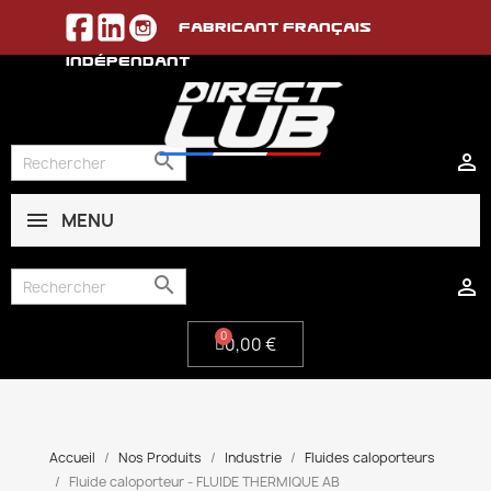
Fabricant français
indépendant


MENU
0,00 €


0,00 €
Accueil
Nos Produits
Industrie
Fluides caloporteurs
Fluide caloporteur - FLUIDE THERMIQUE AB