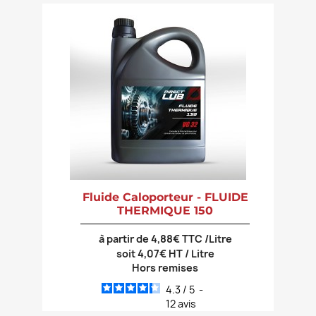
Fluide Caloporteur - FLUIDE
THERMIQUE 150
à partir de 4,88€ TTC /Litre
soit 4,07€ HT / Litre
Hors remises
4.3
/
5
-
12
avis