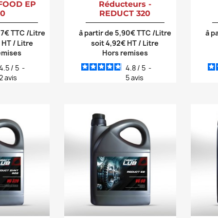
FOOD EP
Réducteurs -
20
REDUCT 320
,27€ TTC /Litre
à partir de 5,90€ TTC /Litre
à p
 HT / Litre
soit 4,92€ HT / Litre
emises
Hors remises
4.5
/
5
-
4.8
/
5
-
2
avis
5
avis