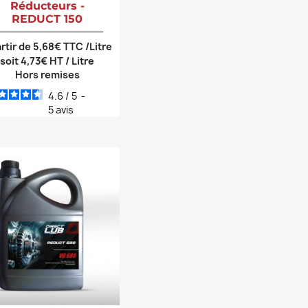
Réducteurs -
REDUCT 150
artir de 5,68€ TTC /Litre
soit 4,73€ HT / Litre
Hors remises
4.6
/
5
-
5
avis