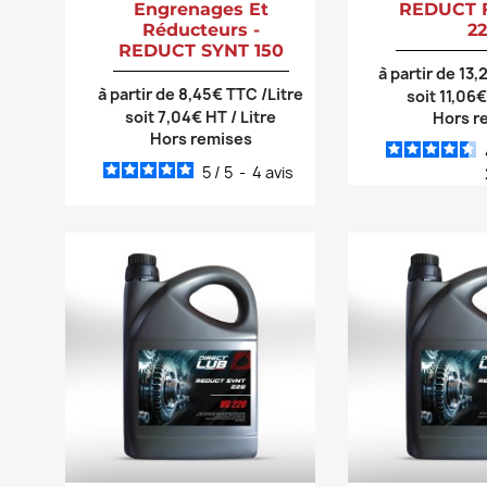
Engrenages Et
REDUCT 
Réducteurs -
2
REDUCT SYNT 150
à partir de 13
à partir de 8,45€ TTC /Litre
soit 11,06€
soit 7,04€ HT / Litre
Hors r
Hors remises
5
/
5
-
4
avis