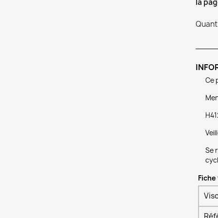
la pag
Quanti
INFO
Ce 
Ment
H41
Veil
Se r
cycl
Fiche
Vis
Réf