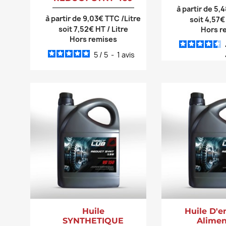
à partir de 5,
à partir de 9,03€ TTC /Litre
soit 4,57€
soit 7,52€ HT / Litre
Hors r
Hors remises
5
/
5
-
1
avis
Huile
Huile D'
SYNTHETIQUE
Alimen