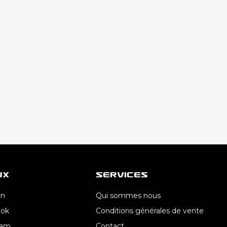
ux
Services
In
Qui sommes nous
ook
Conditions générales de vente
ram
Contact