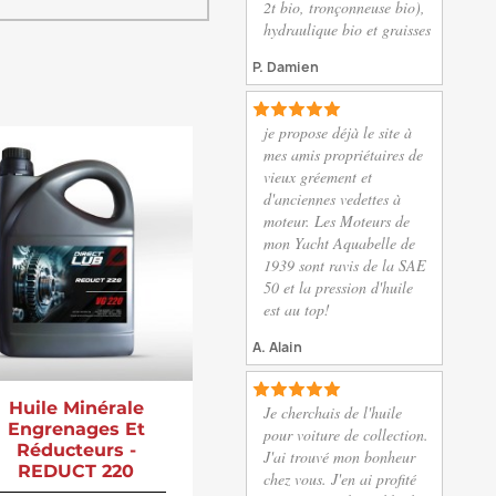
2t bio, tronçonneuse bio),
hydraulique bio et graisses
P. Damien
je propose déjà le site à
mes amis propriétaires de
vieux gréement et
d'anciennes vedettes à
moteur. Les Moteurs de
mon Yacht Aquabelle de
1939 sont ravis de la SAE
50 et la pression d'huile
est au top!
A. Alain
Huile Minérale
Je cherchais de l'huile
Engrenages Et
pour voiture de collection.
Réducteurs -
J'ai trouvé mon bonheur
REDUCT 220
chez vous. J'en ai profité