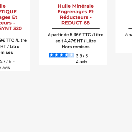
ile
Huile Minérale
ETIQUE
Engrenages Et
ages Et
Réducteurs -
eurs -
REDUCT 68
SYNT 320
à partir de 5,36€ TTC /Litre
à p
69€ TTC /Litre
soit 4,47€ HT / Litre
 HT / Litre
Hors remises
emises
3.8
/
5
-
4.7
/
5
-
4
avis
7
avis