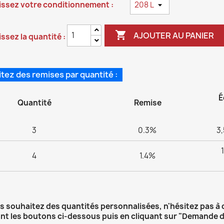
issez votre conditionnement :

AJOUTER AU PANIER
ssez la quantité :
itez des remises par quantité :
É
Quantité
Remise
3
0.3%
3,
4
1.4%
us souhaitez des quantités personnalisées, n'hésitez pas à
ant les boutons ci-dessous puis en cliquant sur "Demande d