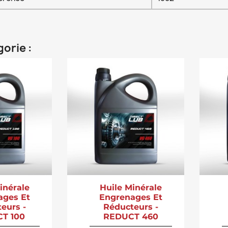
orie :
inérale
Huile Minérale
ages Et
Engrenages Et
eurs -
Réducteurs -
T 100
REDUCT 460