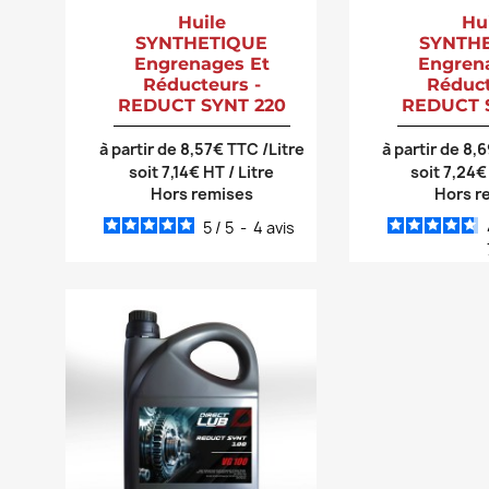
Huile
Hu
SYNTHETIQUE
SYNTH
Engrenages Et
Engren
Réducteurs -
Réduct
REDUCT SYNT 220
REDUCT 
à partir de 8,57€ TTC /Litre
à partir de 8,
soit 7,14€ HT / Litre
soit 7,24€
Hors remises
Hors r
5
/
5
-
4
avis