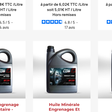
48€ TTC /Litre
à partir de 6,02€ TTC /Litre
à p
 HT / Litre
soit 5,01€ HT / Litre
emises
Hors remises
4.5
/
5
-
4.8
/
5
-
4
avis
17
avis
engrenage
Huile Minérale
taire -
Engrenages Et