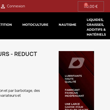

0,00 €
Connexion
LIQUIDES,
TITION
MOTOCULTURE
NAUTISME
GRAISSES,
ADDITIFS &
MATÉRIELS
URS - REDUCT
tion et par barbotage, des
 variateurs et