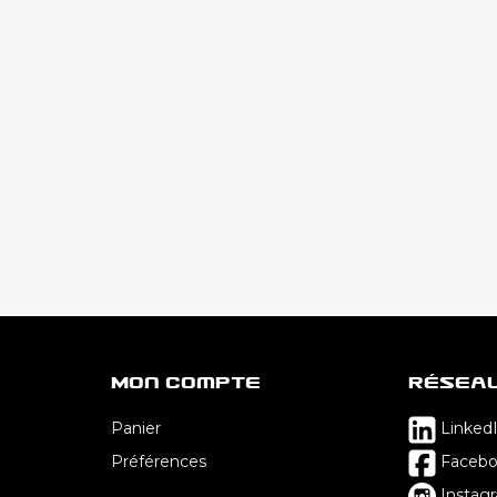
Mon Compte
Résea
Panier
Linked
Préférences
Faceb
Instag