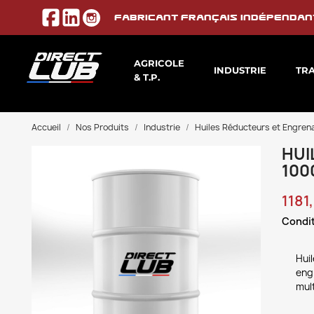
Fabricant français indépendan
AGRICOLE
INDUSTRIE
TR
& T.P.
Accueil
Nos Produits
Industrie
Huiles Réducteurs et Engren
HUI
100
1181
Condit
Huil
engr
mult