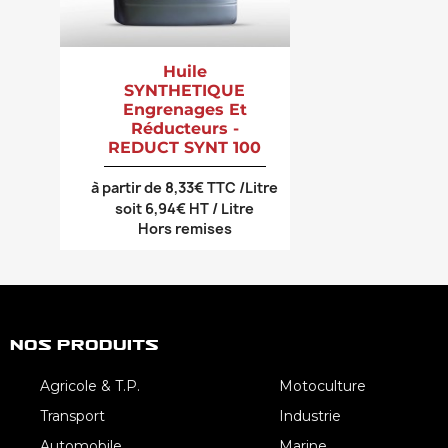
Huile
SYNTHETIQUE
Engrenages Et
Réducteurs -
REDUCT SYNT 100
à partir de 8,33€ TTC /Litre
soit 6,94€ HT / Litre
Hors remises
Nos Produits
Agricole & T.P.
Motoculture
Transport
Industrie
Automobile
Marine