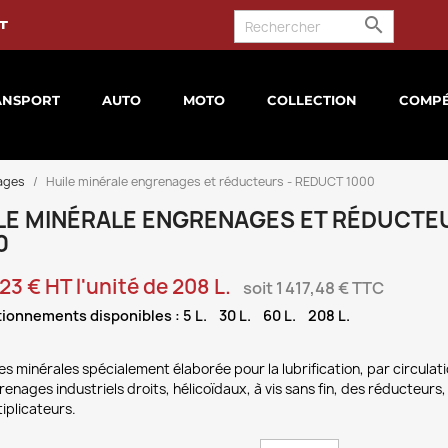

t
ANSPORT
AUTO
MOTO
COLLECTION
COMPÉ
ages
Huile minérale engrenages et réducteurs - REDUCT 1000
LE MINÉRALE ENGRENAGES ET RÉDUCTE
0
,23 € HT l'unité de 208 L.
soit 1 417,48 € TTC
ionnements disponibles : 5 L. 30 L. 60 L. 208 L.
es minérales spécialement élaborée pour la lubrification, par circula
enages industriels droits, hélicoïdaux, à vis sans fin, des réducteurs,
iplicateurs.