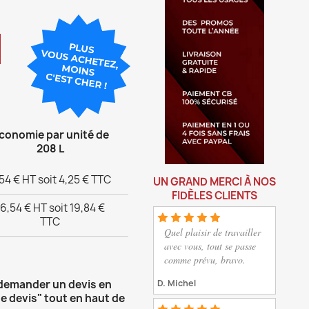
conomie par unité de
208 L
54 € HT soit 4,25 € TTC
UN GRAND MERCI À NOS
FIDÈLES CLIENTS
16,54 € HT soit 19,84 €
TTC
Quel plaisir de travailler
avec vous, tout se passe
comme prévu, bravo.
D. Michel
 demander un devis en
e devis" tout en haut de