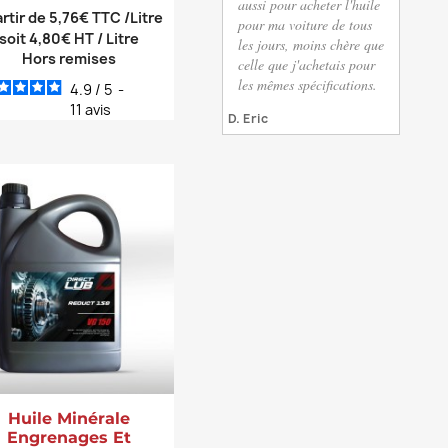
aussi pour acheter l'huile
artir de 5,76€ TTC /Litre
pour ma voiture de tous
soit 4,80€ HT / Litre
les jours, moins chère que
Hors remises
celle que j'achetais pour
les mêmes spécifications.
4.9
/
5
-
11
avis
D. Eric
Huile Minérale
Engrenages Et