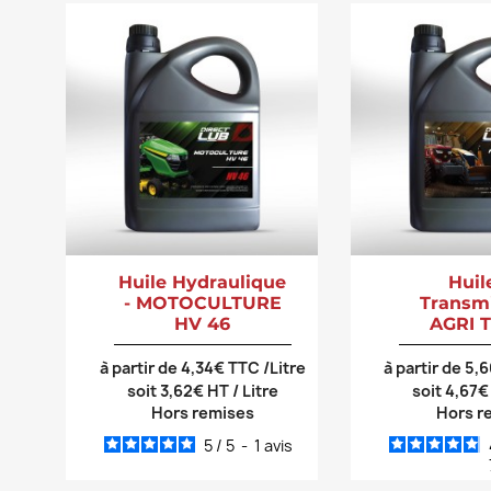
Huile Hydraulique
Huil
- MOTOCULTURE
Transmi
HV 46
AGRI 
à partir de 4,34€ TTC /Litre
à partir de 5,
soit 3,62€ HT / Litre
soit 4,67€
Hors remises
Hors r
5
/
5
-
1
avis