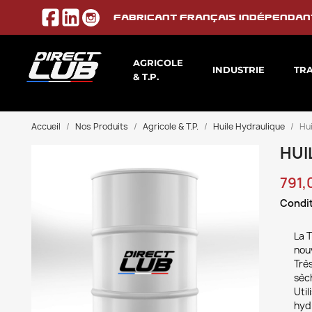
Fabricant français indépendan
AGRICOLE
INDUSTRIE
TR
& T.P.
Accueil
Nos Produits
Agricole & T.P.
Huile Hydraulique
Hui
HUI
791,
Condit
La 
nou
Très
sèc
Util
hydr