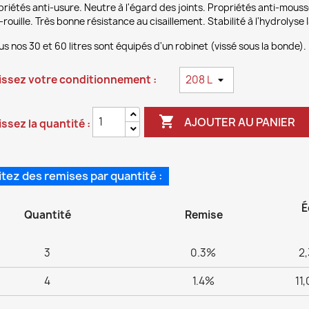
riétés anti-usure. Neutre à l'égard des joints. Propriétés anti-mousse
-rouille. Très bonne résistance au cisaillement. Stabilité à l'hydrolyse
us nos 30 et 60 litres sont équipés d'un robinet (vissé sous la bonde).
issez votre conditionnement :

AJOUTER AU PANIER
ssez la quantité :
itez des remises par quantité :
É
Quantité
Remise
3
0.3%
2,
4
1.4%
11