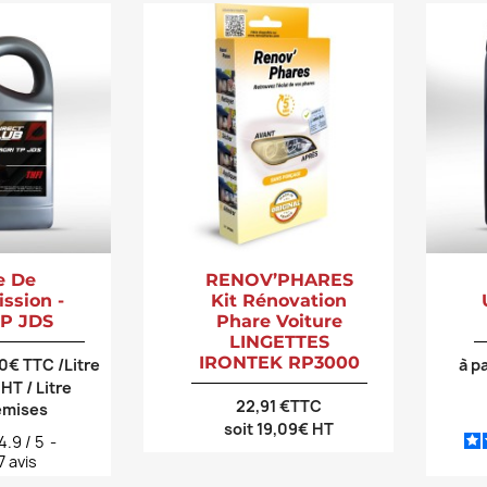
e De
RENOV’PHARES
ssion -
Kit Rénovation
TP JDS
Phare Voiture
LINGETTES
IRONTEK RP3000
60€ TTC /Litre
à p
 HT / Litre
22,91 €TTC
emises
soit 19,09€ HT
4.9
/
5
-
7
avis