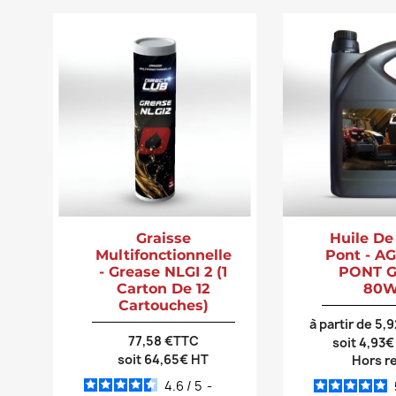
Graisse
Huile De
Multifonctionnelle
Pont - A
- Grease NLGI 2 (1
PONT G
Carton De 12
80W
Cartouches)
à partir de 5,
77,58 €TTC
soit 4,93€
soit 64,65€ HT
Hors r
4.6
/
5
-