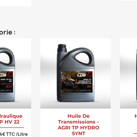
rie :
draulique
Huile De
TP HV 22
Transmissions -
AGRI TP HYDRO
SYNT
34€ TTC /Litre