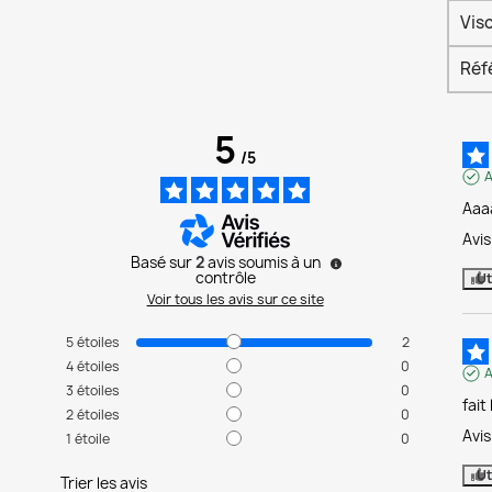
Vis
Réf
5
/
5
A
Aaa
Avi
Basé sur
2
avis soumis à un
contrôle
Ut
Voir tous les avis sur ce site
5
étoiles
2
4
étoiles
0
A
3
étoiles
0
fait
2
étoiles
0
Avi
1
étoile
0
Ut
Trier les avis