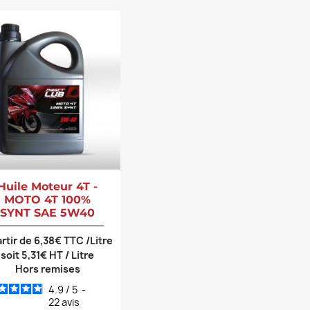
Huile Moteur 4T -
MOTO 4T 100%
SYNT SAE 5W40
artir de 6,38€ TTC /Litre
soit 5,31€ HT / Litre
Hors remises
4.9
/
5
-
22
avis