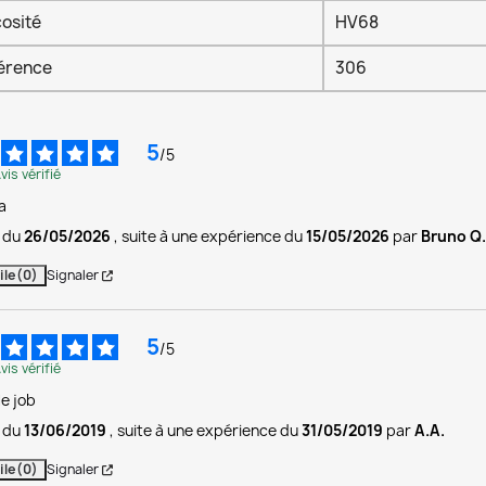
cosité
HV68
érence
306
5
/
5
vis vérifié
a
s du
26/05/2026
, suite à une expérience du
15/05/2026
par
Bruno Q
ile
(0)
Signaler
5
/
5
vis vérifié
 le job
s du
13/06/2019
, suite à une expérience du
31/05/2019
par
A.A.
ile
(0)
Signaler