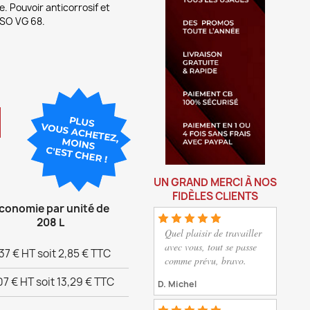
. Pouvoir anticorrosif et
 ISO VG 68.
UN GRAND MERCI À NOS
FIDÈLES CLIENTS
conomie par unité de
208 L
Quel plaisir de travailler
avec vous, tout se passe
37 € HT soit 2,85 € TTC
comme prévu, bravo.
,07 € HT soit 13,29 € TTC
D. Michel