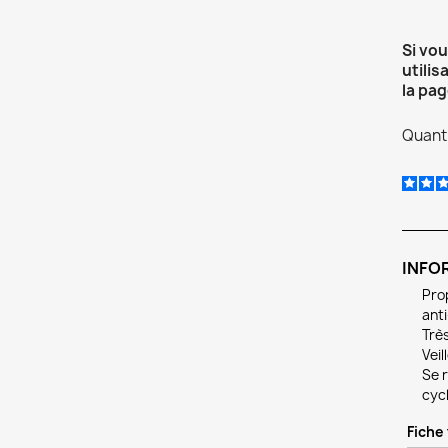
Si vo
utilis
la pag
Quanti
INFO
Prop
anti
Très
Veil
Se r
cycl
Fiche