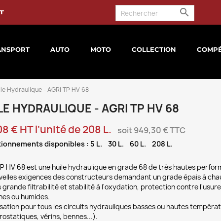

t
ANSPORT
AUTO
MOTO
COLLECTION
COMPÉ
le Hydraulique - AGRI TP HV 68
LE HYDRAULIQUE - AGRI TP HV 68
08 € HT l'unité de 208 L.
soit 949,30 € TTC
ionnements disponibles : 5 L. 30 L. 60 L. 208 L.
TP HV 68 est une huile hydraulique en grade 68 de très hautes perfor
velles exigences des constructeurs demandant un grade épais à cha
 grande filtrabilité et stabilité à l'oxydation, protection contre l'us
hes ou humides.
isation pour tous les circuits hydrauliques basses ou hautes tempéra
ostatiques, vérins, bennes...).