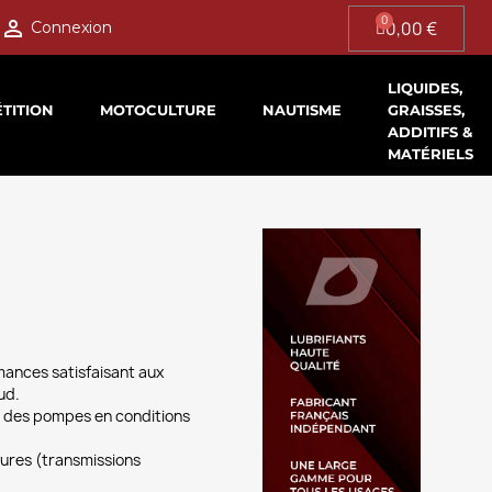

0,00 €
Connexion
LIQUIDES,
TITION
MOTOCULTURE
NAUTISME
GRAISSES,
ADDITIFS &
MATÉRIELS
mances satisfaisant aux
ud.
ure des pompes en conditions
tures (transmissions