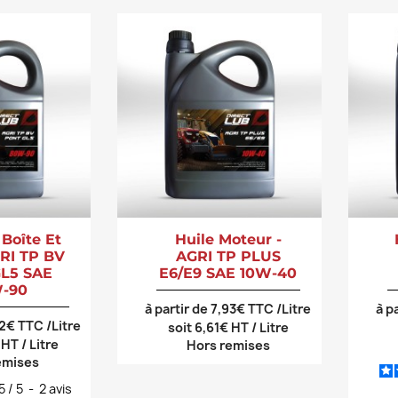
 Boîte Et
Huile Moteur -
GRI TP BV
AGRI TP PLUS
L5 SAE
E6/E9 SAE 10W-40
-90
à partir de 7,93€ TTC /Litre
à p
92€ TTC /Litre
soit 6,61€ HT / Litre
 HT / Litre
Hors remises
emises
5
/
5
-
2
avis