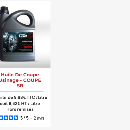
Huile De Coupe
Usinage - COUPE
SB
artir de 9,98€ TTC /Litre
soit 8,32€ HT / Litre
Hors remises
5
/
5
-
2
avis