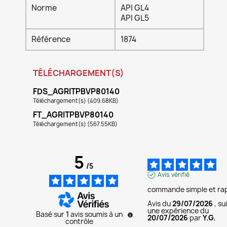
Norme
API GL4
API GL5
Référence
1874
TÉLÉCHARGEMENT(S)
FDS_AGRITPBVP80140
Téléchargement(s) (409.68KB)
FT_AGRITPBVP80140
Téléchargement(s) (567.55KB)
5
/
5
Avis vérifié
commande simple et ra
Avis du
29/07/2026
, su
une expérience du
Basé sur
1
avis soumis à un
20/07/2026
par
Y.G.
contrôle