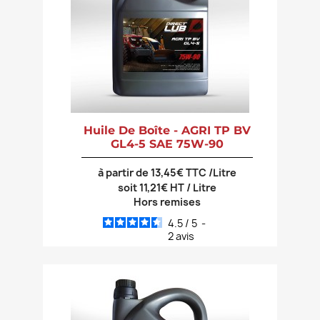
Huile De Boîte - AGRI TP BV
GL4-5 SAE 75W-90
à partir de 13,45€ TTC /Litre
soit 11,21€ HT / Litre
Hors remises
4.5
/
5
-
2
avis