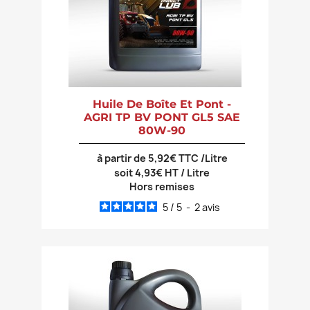
Huile De Boîte Et Pont -
AGRI TP BV PONT GL5 SAE
80W-90
à partir de 5,92€ TTC /Litre
soit 4,93€ HT / Litre
Hors remises
5
/
5
-
2
avis