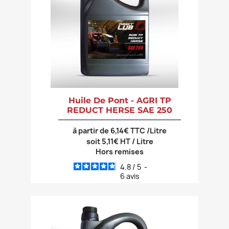
Huile De Pont - AGRI TP
REDUCT HERSE SAE 250
à partir de 6,14€ TTC /Litre
soit 5,11€ HT / Litre
Hors remises
4.8
/
5
-
6
avis