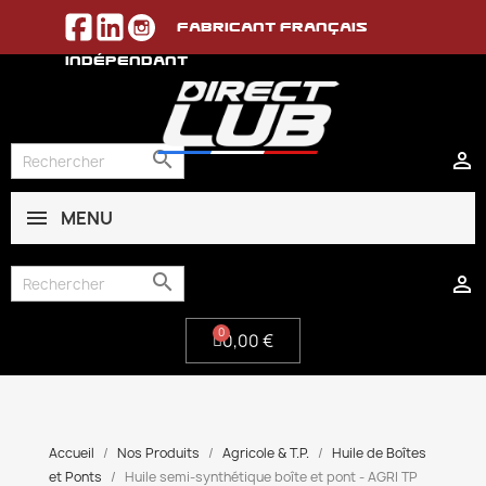
Fabricant français
indépendant


MENU
0,00 €


0,00 €
Accueil
Nos Produits
Agricole & T.P.
Huile de Boîtes
et Ponts
Huile semi-synthétique boîte et pont - AGRI TP