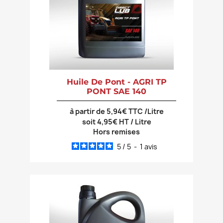
Huile De Pont - AGRI TP
PONT SAE 140
à partir de 5,94€ TTC /Litre
soit 4,95€ HT / Litre
Hors remises
5
/
5
-
1
avis