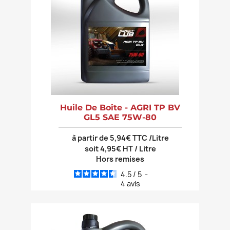
Huile De Boîte - AGRI TP BV
GL5 SAE 75W-80
à partir de 5,94€ TTC /Litre
soit 4,95€ HT / Litre
Hors remises
4.5
/
5
-
4
avis