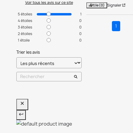
Voir tous les avis sur ce site
Utile
(0)
Signaler
5
étoiles
1
4
étoiles
0
1
3
étoiles
0
2
étoiles
0
1
étoile
0
Trier les avis