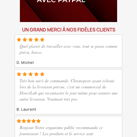
UN GRAND MERCI À NOS FIDÈLES CLIENTS
Quel plaisir de travailler avec vous, tout se passe comme
prévu, bravo.
D. Michel
Très bon suivi de commande. Chronopost ayant échoué
lors de la livraison prévue, c'est un commercial de
DirectLub qui recontacter le jour même pour assurer une
autre livraison. Vraiment très pro.
B. Laurent
Bonjour Notre organisme public recommande ce
fournisseur ! Les produits et le service sont