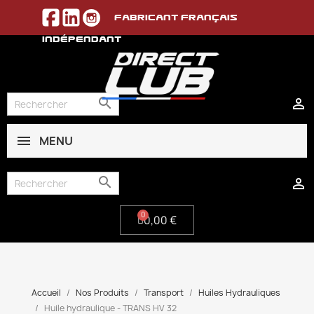
Fabricant français
indépendant


MENU
0,00 €


0,00 €
Accueil
Nos Produits
Transport
Huiles Hydrauliques
Huile hydraulique - TRANS HV 32