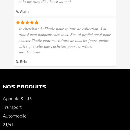
et la pression d'huile est au top!
A. Alain
Je cherchais de l'huile pour voiture de collection. J'ai
trouvé mon bonheur chez vous. J'en ai profité aussi pour
acheter l'huile pour ma voiture de tous les jours, moins
chère que celle que j'achetais pour les mêmes
spécifications.
D. Eric
Nos Produits
Agricole & T.P.
Transport
Automobile
2T/4T