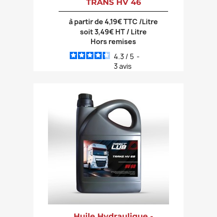
TRANS HV 46
à partir de 4,19€ TTC /Litre
soit 3,49€ HT / Litre
Hors remises
4.3
/
5
-
3
avis
Huile Hydraulique -