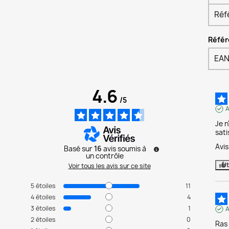
Réf
Référ
EAN
4.6
/
5
A
Je n
sati
Avi
Basé sur
16
avis soumis à
un contrôle
Ut
Voir tous les avis sur ce site
5
étoiles
11
4
étoiles
4
3
étoiles
1
A
2
étoiles
0
Ras 