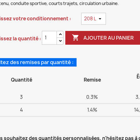
enu, conduite sportive, courts trajets, circulation urbaine.
issez votre conditionnement :

AJOUTER AU PANIER
ssez la quantité :
itez des remises par quantité :
É
Quantité
Remise
3
0.3%
3,
4
1.4%
14
us souhaitez des quantités personnalisées, n'hésitez pas à