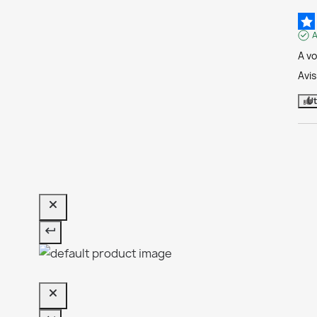
A
A vo
Avi
Ut