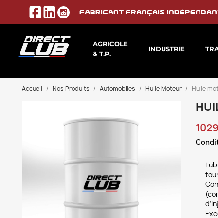
Fabricant français indépendan
AGRICOLE
INDUSTRIE
TR
& T.P.
Accueil
Nos Produits
Automobiles
Huile Moteur
Huile mo
HUI
1029
Condit
Lubr
tour
Con
(co
d’I
Exce