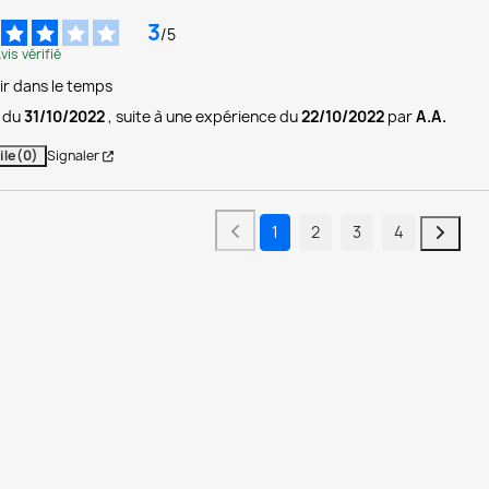
3
/
5
vis vérifié
ir dans le temps
s du
31/10/2022
, suite à une expérience du
22/10/2022
par
A.A.
ile
(0)
Signaler
1
2
3
4