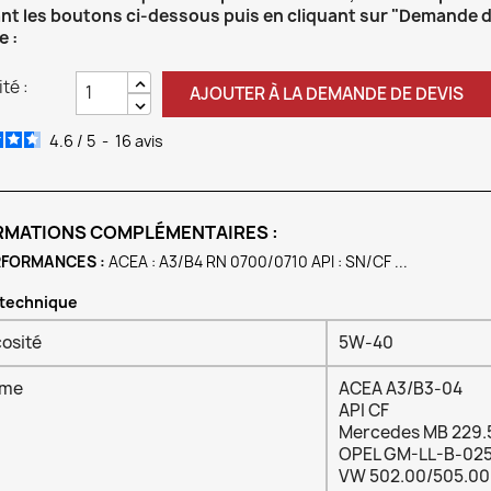
ant les boutons ci-dessous puis en cliquant sur "Demande d
e :
té :
AJOUTER À LA DEMANDE DE DEVIS
4.6
/
5
-
16
avis
RMATIONS COMPLÉMENTAIRES :
FORMANCES :
ACEA : A3/B4 RN 0700/0710 API : SN/CF ...
 technique
cosité
5W-40
rme
ACEA A3/B3-04
API CF
Mercedes MB 229.
OPEL GM-LL-B-02
VW 502.00/505.00