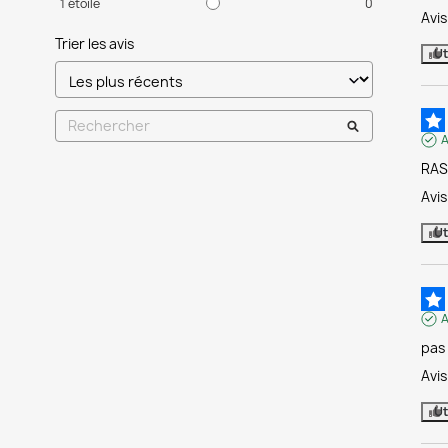
1
étoile
0
Avi
Trier les avis
Ut
A
RAS
Avi
Ut
A
pas 
Avi
Ut