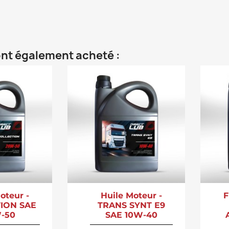
 ont également acheté :
oteur -
Huile Moteur -
F
ION SAE
TRANS SYNT E9
-50
SAE 10W-40