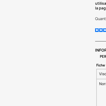
utilis
la pag
Quanti
INFO
PER
Fiche
Vis
No