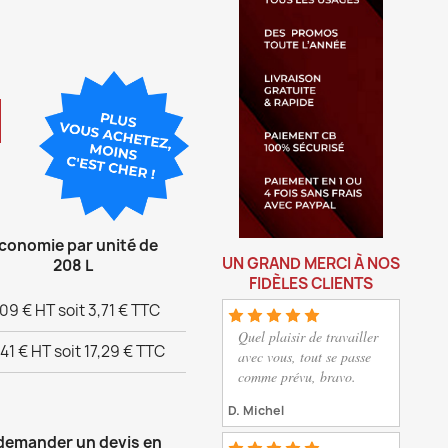
conomie par unité de
UN GRAND MERCI À NOS
208 L
FIDÈLES CLIENTS
09 € HT soit 3,71 € TTC
Quel plaisir de travailler
,41 € HT soit 17,29 € TTC
avec vous, tout se passe
comme prévu, bravo.
D. Michel
 demander un devis en