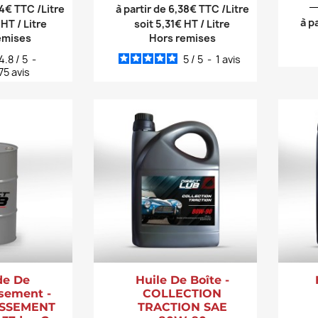
34€ TTC /Litre
à partir de 6,38€ TTC /Litre
à p
 HT / Litre
soit 5,31€ HT / Litre
emises
Hors remises
4.8
/
5
-
5
/
5
-
1
avis
75
avis
de De
Huile De Boîte -
ssement -
COLLECTION
ISSEMENT
TRACTION SAE