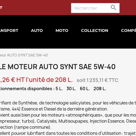

t
ANSPORT
AUTO
MOTO
COLLECTION
COMPÉ
teur AUTO SYNT SAE 5W-40
LE MOTEUR AUTO SYNT SAE 5W-40
,26 € HT l'unité de 208 L.
soit 1 235,11 € TTC
ionnements disponibles : 5 L. 30 L. 60 L. 208 L.
ifiant de Synthèse, de technologie salicylates, pour les véhicules de 
isme, 4x4) Essence et Diesel de la dernière génération.
vient aussi bien pour les moteurs «atmosphériques», que pour les mo
mpresseur, turbo), Catalysés, Multisoupapes, Injection Essence, Dies
njection (rampe commune).
llent pouvoir lubrifiant dans toutes les conditions d’utilisation : traj