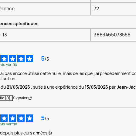
érence
72
ences spécifiques
-13
3663465078556
5
/
5
vis vérifié
'ai pas encore utilisé cette huile, mais celles que j'ai précédemmen
sfaction.
s du
21/05/2026
, suite à une expérience du
13/05/2026
par
Jean-Jac
ile
(0)
Signaler
5
/
5
vis vérifié
depuis plusieurs années 👍