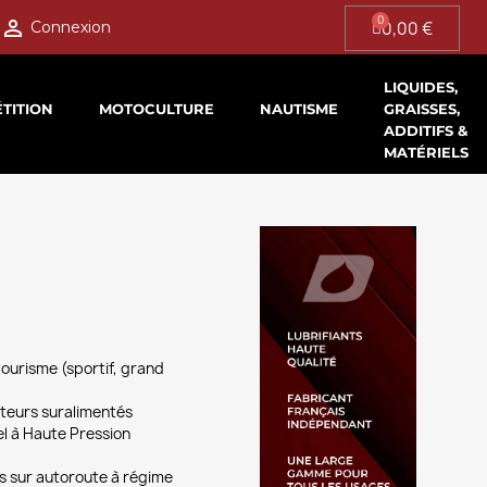

0,00 €
Connexion
LIQUIDES,
TITION
MOTOCULTURE
NAUTISME
GRAISSES,
ADDITIFS &
MATÉRIELS
tourisme (sportif, grand
teurs suralimentés
el à Haute Pression
ets sur autoroute à régime