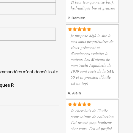
2t bio, tronçonneuse bio),
hydraulique bio et graisses
P. Damien
je propose déjà le site à
mes amis propriétaires de
vieux gréement et
d'anciennes vedettes à
moteur. Les Moteurs de
mon Yacht Aquabelle de
1939 sont ravis de la SAE
t commandées m'ont donné toute 
50 et la pression d'huile
est au top!
ques P.
A. Alain
Je cherchais de l'huile
pour voiture de collection.
J'ai trouvé mon bonheur
chez vous. J'en ai profité