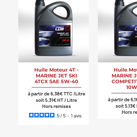
Huile Moteur 4T -
Huile Mo
MARINE JET SKI
MARINE J
4TCX SAE 5W-40
COMPETI
10W
à partir de 6,38€ TTC /Litre
à partir de 6,
soit 5,31€ HT / Litre
soit 5,13€
Hors remises
Hors r
5
/
5
-
1
avis