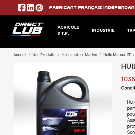
Fabricant français indépendan
AGRICOLE
INDUSTRIE
TR
& T.P.
Accueil
Nos Produits
Huile moteur Marine
Huile Moteur 4T
HUI
1036
Condit
Hui
par
pou
Assu
prot
Son