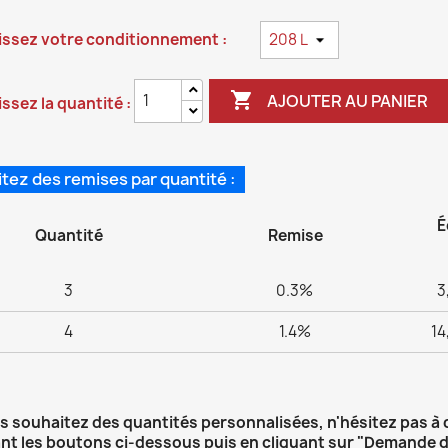
issez votre conditionnement :

AJOUTER AU PANIER
ssez la quantité :
itez des remises par quantité :
É
Quantité
Remise
3
0.3%
3
4
1.4%
14
us souhaitez des quantités personnalisées, n'hésitez pas à
ant les boutons ci-dessous puis en cliquant sur "Demande d