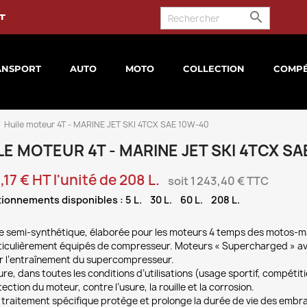

t
ANSPORT
AUTO
MOTO
COLLECTION
COMPÉ
Huile moteur 4T - MARINE JET SKI 4TCX SAE 10W-40
LE MOTEUR 4T - MARINE JET SKI 4TCX SA
,17 € HT l'unité de 208 L.
soit 1 243,40 € TTC
ionnements disponibles : 5 L. 30 L. 60 L. 208 L.
le semi-synthétique, élaborée pour les moteurs 4 temps des motos-
ticulièrement équipés de compresseur. Moteurs « Supercharged » av
r l’entraînement du supercompresseur.
re, dans toutes les conditions d’utilisations (usage sportif, compétit
ection du moteur, contre l’usure, la rouille et la corrosion.
 traitement spécifique protège et prolonge la durée de vie des embr