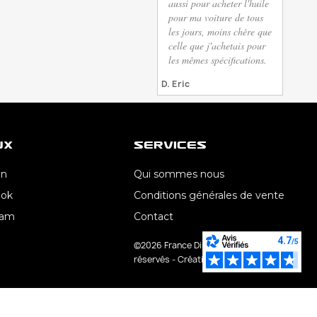
aussi pour acheter l'huile
pour ma voiture de tous
les jours, moins chère que
celle que j'achetais pour
les mêmes spécifications.
D. Eric
ux
Services
In
Qui sommes nous
ook
Conditions générales de vente
ram
Contact
©2026 France Direct Lub - Tous droits
réservés - Création AroConseil