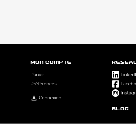
Mon Compte
Résea
Panier
Linked
Préférences
Faceb
Instag

Connexion
Blog