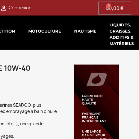

0,00 €
Connexion
LIQUIDES,
TITION
MOTOCULTURE
NAUTISME
GRAISSES,
ADDITIFS &
MATÉRIELS
E 10W-40
marines SEADOO, plus
ec embrayage à bain d’huile
ion, etc…), une grande
ayages.