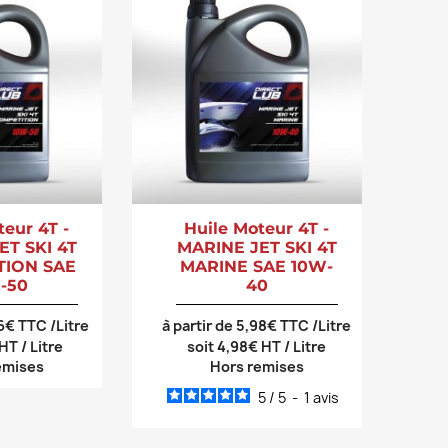
teur 4T -
Huile Moteur 4T -
ET SKI 4T
MARINE JET SKI 4T
TION SAE
MARINE SAE 10W-
-50
40
16€ TTC /Litre
à partir de 5,98€ TTC /Litre
 HT / Litre
soit 4,98€ HT / Litre
emises
Hors remises
5
/
5
-
1
avis