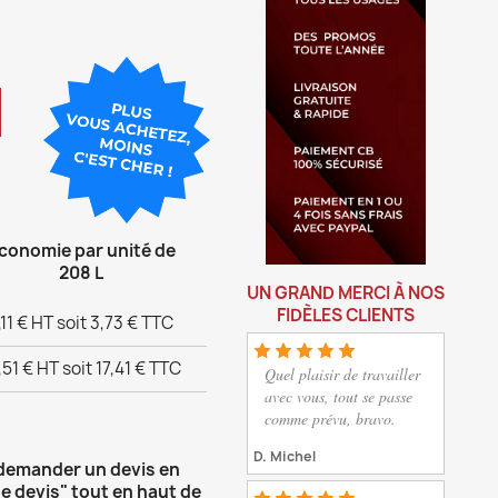
conomie par unité de
208 L
UN GRAND MERCI À NOS
FIDÈLES CLIENTS
,11 € HT soit 3,73 € TTC
,51 € HT soit 17,41 € TTC
Quel plaisir de travailler
avec vous, tout se passe
comme prévu, bravo.
D. Michel
 demander un devis en
e devis" tout en haut de