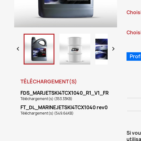
Chois
Choisi


Prof
TÉLÉCHARGEMENT(S)
FDS_MARJETSKI4TCX1040_R1_V1_FR
Téléchargement(s) (353.33KB)
FT_DL_MARINEJETSKI4TCX1040 rev0
Téléchargement(s) (549.64KB)
Si vo
utilis