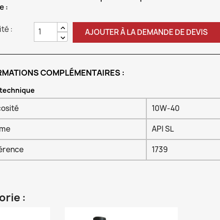
e :
té :
AJOUTER À LA DEMANDE DE DEVIS
RMATIONS COMPLÉMENTAIRES :
 technique
cosité
10W-40
rme
API SL
érence
1739
rie :