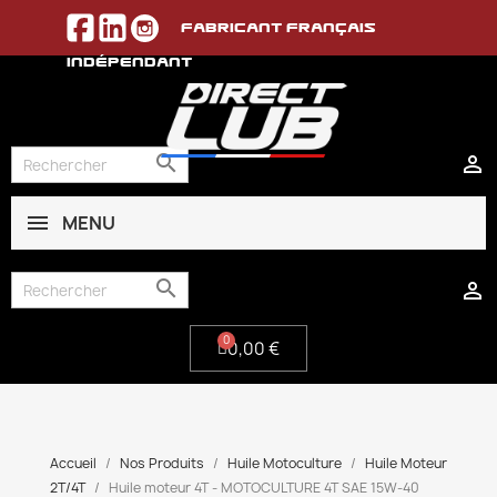
Fabricant français
indépendant


MENU
0,00 €


0,00 €
Accueil
Nos Produits
Huile Motoculture
Huile Moteur
2T/4T
Huile moteur 4T - MOTOCULTURE 4T SAE 15W-40