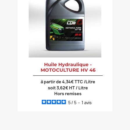
Huile Hydraulique -
MOTOCULTURE HV 46
à partir de 4,34€ TTC /Litre
soit 3,62€ HT / Litre
Hors remises
5
/
5
-
1
avis