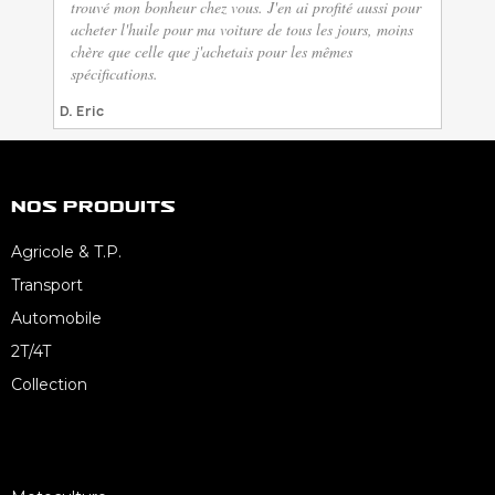
trouvé mon bonheur chez vous. J'en ai profité aussi pour
acheter l'huile pour ma voiture de tous les jours, moins
chère que celle que j'achetais pour les mêmes
spécifications.
D. Eric
Nos Produits
Agricole & T.P.
Transport
Automobile
2T/4T
Collection