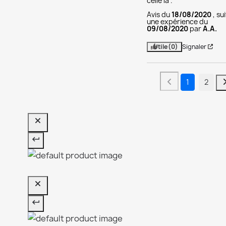
celle là .
Avis du
18/08/2020
, su
une expérience du
09/08/2020
par
A.A.
Utile
(0)
Signaler
1
2