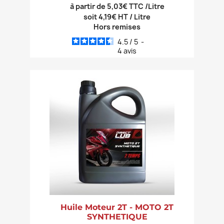
à partir de 5,03€ TTC /Litre
soit 4,19€ HT / Litre
Hors remises
4.5
/
5
-
4
avis
Huile Moteur 2T - MOTO 2T
SYNTHETIQUE