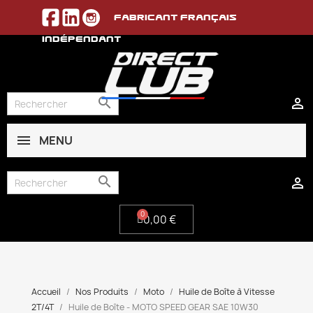
Fabricant français
indépendant


MENU
0,00 €


0,00 €
Accueil
Nos Produits
Moto
Huile de Boîte à Vitesse
2T/4T
Huile de Boîte - MOTO SPEED GEAR SAE 10W30