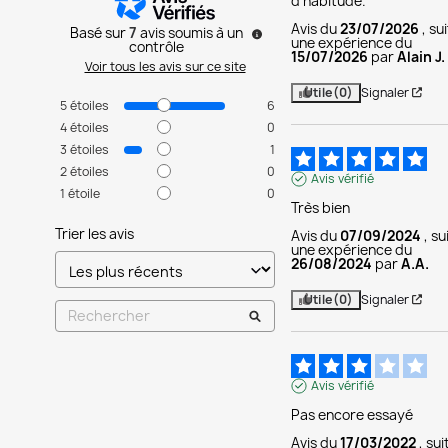
d'habitude.
Avis du
23/07/2026
, su
Basé sur
7
avis soumis à un
une expérience du
contrôle
15/07/2026
par
Alain J.
Voir tous les avis sur ce site
Utile
(0)
Signaler
5
étoiles
6
4
étoiles
0
3
étoiles
1
2
étoiles
0
Avis vérifié
1
étoile
0
Très bien
Trier les avis
Avis du
07/09/2024
, su
une expérience du
26/08/2024
par
A.A.
Utile
(0)
Signaler
Avis vérifié
Pas encore essayé
Avis du
17/03/2022
, sui