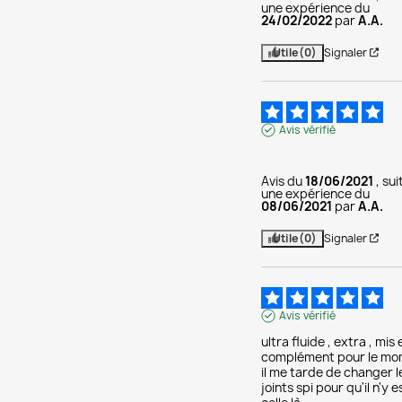
une expérience du
24/02/2022
par
A.A.
Utile
(0)
Signaler
Avis vérifié
Avis du
18/06/2021
, sui
une expérience du
08/06/2021
par
A.A.
Utile
(0)
Signaler
Avis vérifié
ultra fluide , extra , mis 
complément pour le mom
il me tarde de changer le
joints spi pour qu'il n'y e