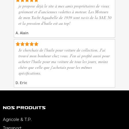
je propose déjà le site à mes amis propriétaires de vieux
gréement et d'anciennes vedettes à moteur. Les Moteurs
de mon Yacht Aquabelle de 1939 sont ravis de la SAE 50
et la pression d'huile est au top!
A. Alain
Je cherchais de l'huile pour voiture de collection. J'ai
trouvé mon bonheur chez vous. J'en ai profité aussi pour
acheter l'huile pour ma voiture de tous les jours, moins
chère que celle que j'achetais pour les mêmes
spécifications.
D. Eric
Nos Produits
Agricole & T.P.
Transport