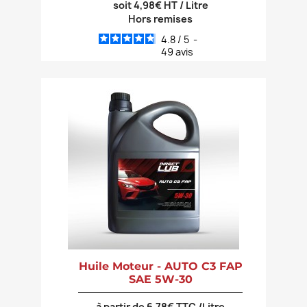
soit 4,98€ HT / Litre
Hors remises
4.8
/
5
-
49
avis
Huile Moteur - AUTO C3 FAP
SAE 5W-30
à partir de 6,78€ TTC /Litre