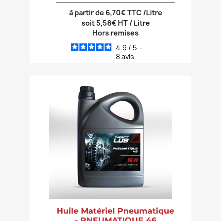
à partir de 6,70€ TTC /Litre
soit 5,58€ HT / Litre
Hors remises
4.9
/
5
-
8
avis
Huile Matériel Pneumatique
- PNEUMATIQUE 46