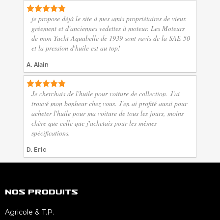
je propose déjà le site à mes amis propriétaires de vieux
gréement et d'anciennes vedettes à moteur. Les Moteurs
de mon Yacht Aquabelle de 1939 sont ravis de la SAE 50
et la pression d'huile est au top!
A. Alain
Je cherchais de l'huile pour voiture de collection. J'ai
trouvé mon bonheur chez vous. J'en ai profité aussi pour
acheter l'huile pour ma voiture de tous les jours, moins
chère que celle que j'achetais pour les mêmes
spécifications.
D. Eric
Nos Produits
Agricole & T.P.