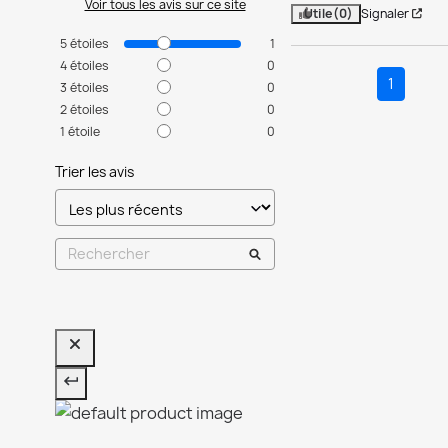
Voir tous les avis sur ce site
Utile
(0)
Signaler
5
étoiles
1
4
étoiles
0
1
3
étoiles
0
2
étoiles
0
1
étoile
0
Trier les avis