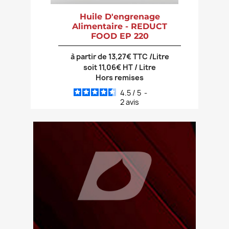
Huile D'engrenage
Alimentaire - REDUCT
FOOD EP 220
à partir de 13,27€ TTC /Litre
soit 11,06€ HT / Litre
Hors remises
4.5
/
5
-
2
avis