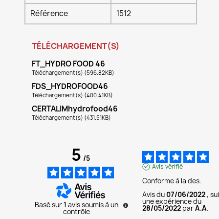
Référence
1512
TÉLÉCHARGEMENT(S)
FT_HYDRO FOOD 46
Téléchargement(s) (596.82KB)
FDS_HYDROFOOD46
Téléchargement(s) (400.41KB)
CERTALIMhydrofood46
Téléchargement(s) (431.51KB)
5
/
5
Avis vérifié
Conforme à la des.
Avis du
07/06/2022
, su
une expérience du
Basé sur
1
avis soumis à un
28/05/2022
par
A.A.
contrôle