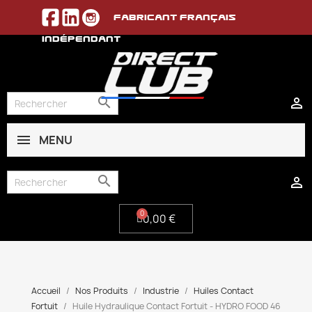
Fabricant français
indépendant


MENU
0,00 €


0,00 €
Accueil
Nos Produits
Industrie
Huiles Contact
Fortuit
Huile Hydraulique Contact Fortuit - HYDRO FOOD 46